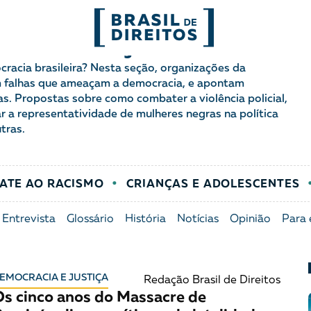
a e Justiça
FORMATOS
racia brasileira? Nesta seção, organizações da
m falhas que ameaçam a democracia, e apontam
s. Propostas sobre como combater a violência policial,
mo
Migrações
Entrevista
 a representatividade de mulheres negras na política
tras.
entes
Mobilização e articulação
Glossário
ça
Mulheres
História
ATE AO RACISMO
CRIANÇAS E ADOLESCENTES
entais
Políticas Públicas
Notícias
Entrevista
Glossário
História
Notícias
Opinião
Para 
Povos indígenas
Opinião
EMOCRACIA E JUSTIÇA
Redação Brasil de Direitos
Terra
Para entend
s cinco anos do Massacre de