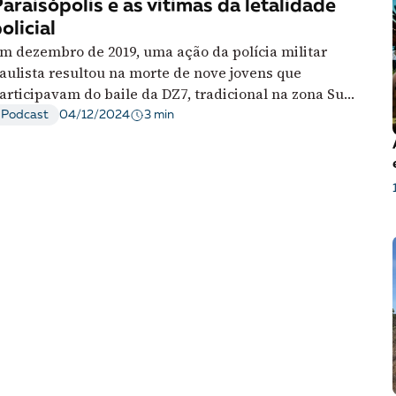
araisópolis e as vítimas da letalidade
essão
Tráfico de pessoas e trabalho escravo
Podcast
olicial
m dezembro de 2019, uma ação da polícia militar
aulista resultou na morte de nove jovens que
articipavam do baile da DZ7, tradicional na zona Sul
e São Paulo. O podcast Cola na Grade relembra o
3 min
Podcast
04/12/2024
assacre ao conversar com mães cujos filhos foram
ortos pela letalidade policial