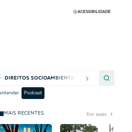
ACESSIBILIDADE
DIREITOS SOCIOAMBIENTAIS
JUSTIÇA CRIMIN
Apoie a Brasil de
Direitos
entender
Podcast
A [BD] conta as histórias de
quem defende direitos
humanos no Brasil. Para
Ver mais
MAIS RECENTES
continuar, esse trabalho
er
precisa da sua doação!