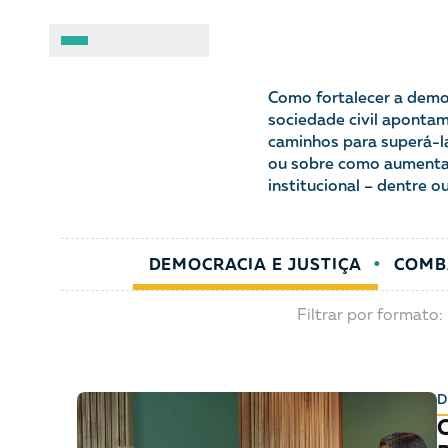
Democraci
A BRASIL DE DIREITOS
ASSUNTOS
Como fortalecer a democ
sociedade civil aponta
caminhos para superá-la
Sobre
Combate ao racis
ou sobre como aumentar
institucional – dentre ou
Fale conosco
Crianças e adolesc
Manual geral de conduta
Democracia e Justi
DEMOCRACIA E JUSTIÇA
COMB
Organizações
Direitos socioambi
Filtrar por formato:
Justiça criminal
D
LGBTQIA+
O