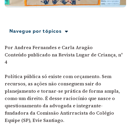
A [BD] conta as histórias de quem defende
direitos humanos no Brasil. Para continuar,
esse trabalho precisa da sua doação!
VEJA COMO APOIAR!
Navegue por tópicos
Por Andrea Fernandes e Carla Aragão
Conteúdo publicado na
Revista Lugar de Criança, n°
4
Política pública só existe com orçamento. Sem
recursos, as ações não conseguem sair do
planejamento e tornar-se prática de forma ampla,
como um direito. É desse raciocínio que nasce o
questionamento da advogada e integrante-
fundadora da Comissão Antirracista do Colégio
Equipe (SP), Evie Santiago.