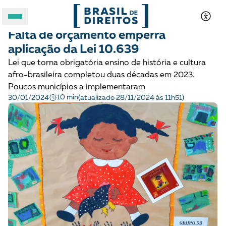
CRIANÇAS E ADOLESCENTES
Para entender
Falta de orçamento emperra
A BRASIL DE DIREITOS
aplicação da Lei 10.639
Lei que torna obrigatória ensino de história e cultura
ASSUNTOS
afro-brasileira completou duas décadas em 2023.
Poucos municípios a implementaram
10 min
30/01/2024
(atualizado 28/11/2024 às 11h51)
FORMATOS
Apoie a Brasil de Direitos