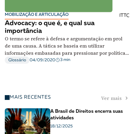
A [BD] conta as histórias de quem defende
direitos humanos no Brasil. Para continuar,
MOBILIZAÇÃO E ARTICULAÇÃO
ITTC
esse trabalho precisa da sua doação!
Advocacy: o que é, e qual sua
importância
VEJA COMO APOIAR!
O termo se refere à defesa e argumentação em prol
de uma causa. A tática se baseia em utilizar
informações embasadas para pressionar por políticas
públicas melhores
3 min
Glossário
04/09/2020
Ver mais
MAIS RECENTES
A Brasil de Direitos encerra suas
atividades
18/12/2025