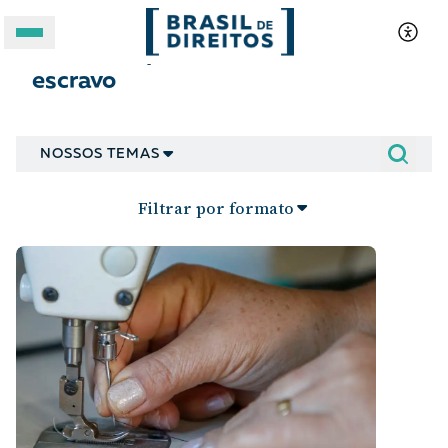
Tráfico de pessoas e trabalho
escravo
A BRASIL DE DIREITOS
ASSUNTOS
NOSSOS TEMAS
FORMATOS
Filtrar por formato
Apoie a Brasil de Direitos