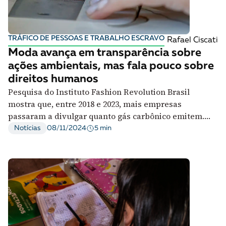
A [BD] conta as histórias de quem defende
direitos humanos no Brasil. Para continuar,
esse trabalho precisa da sua doação!
TRÁFICO DE PESSOAS E TRABALHO ESCRAVO
Rafael Ciscati
VEJA COMO APOIAR!
Moda avança em transparência sobre
ações ambientais, mas fala pouco sobre
direitos humanos
Pesquisa do Instituto Fashion Revolution Brasil
mostra que, entre 2018 e 2023, mais empresas
passaram a divulgar quanto gás carbônico emitem.
Mas minoria torna públicos dados sobre o que
5 min
Notícias
08/11/2024
acontece na cadeia de fornecimento