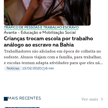
TRÁFICO DE PESSOAS E TRABALHO ESCRAVO
Avante - Educação e Mobilização Social
Crianças trocam escola por trabalho
análogo ao escravo na Bahia
Trabalhadores são aliciados em época de colheita no
sudeste. Alunos viajam com a família, para trabalhar,
e escolas tentam adapta atividades para que eles não
percam o ano letivo
6 min
Notícias
13/02/2020
Ver mais
MAIS RECENTES