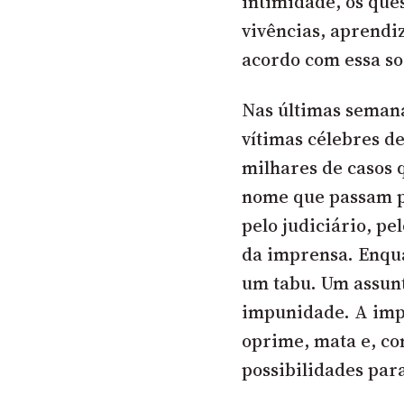
intimidade, os que
vivências, aprendi
acordo com essa so
Nas últimas semana
vítimas célebres d
milhares de casos
nome que passam p
pelo judiciário, pe
da imprensa. Enqua
um tabu. Um assunto
impunidade. A impu
oprime, mata e, co
possibilidades par