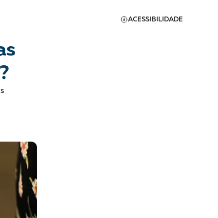
ACESSIBILIDADE
as
?
s
Apoie a Brasil de
Direitos
A [BD] conta as histórias de
quem defende direitos
humanos no Brasil. Para
continuar, esse trabalho
er
precisa da sua doação!