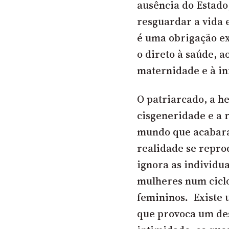
ausência do Estado
resguardar a vida 
é uma obrigação ex
o direto à saúde, a
maternidade e à inf
O patriarcado, a h
cisgeneridade e a r
mundo que acabara
realidade se repro
ignora as individua
mulheres num ciclo
femininos
.
Existe 
que provoca um des