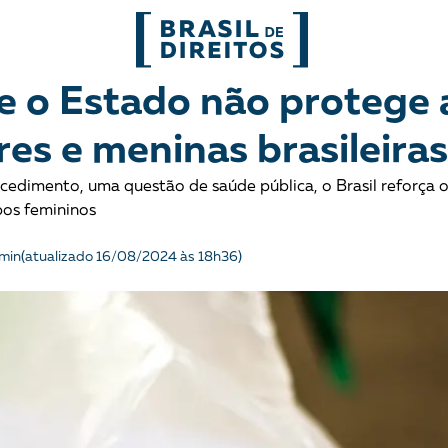
FORMATOS
e o Estado não protege 
es e meninas brasileiras
mo
Migrações
Entrevista
cedimento, uma questão de saúde pública, o Brasil reforça o
entes
Mobilização e articulação
Glossário
pos femininos
ça
Mulheres
História
min
(atualizado 16/08/2024 às 18h36)
entais
Políticas Públicas
Notícias
Povos indígenas
Opinião
Terra
Para entend