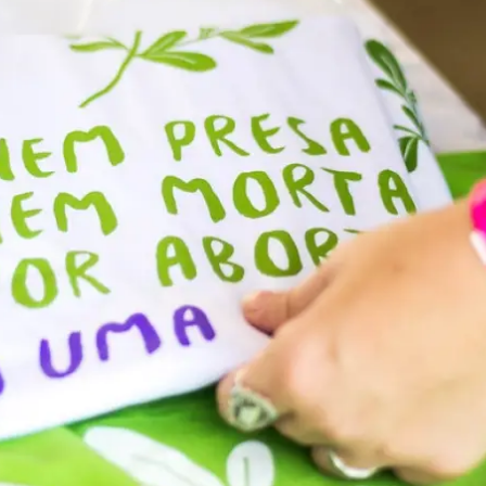
essão
Tráfico de pessoas e trabalho escravo
Podcast