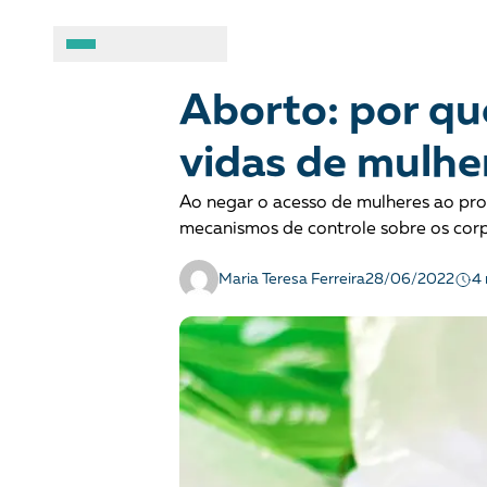
MULHERES
Opinião
A BRASIL DE DIREITOS
ASSUNTOS
Aborto: por qu
vidas de mulher
Sobre
Combate ao racis
Ao negar o acesso de mulheres ao pro
Fale conosco
Crianças e adolesc
mecanismos de controle sobre os cor
Manual geral de conduta
Democracia e Justi
4 
Maria Teresa Ferreira
28/06/2022
Organizações
Direitos socioambi
Justiça criminal
LGBTQIA+