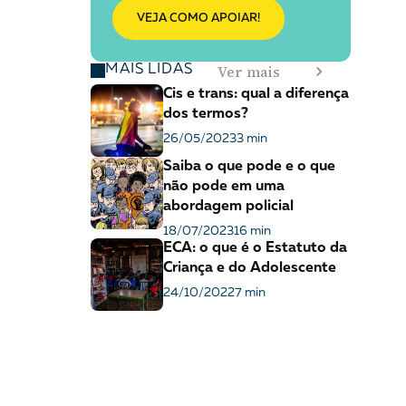
VEJA COMO APOIAR!
Ver mais
MAIS LIDAS
Cis e trans: qual a diferença
dos termos?
26/05/2023
3 min
Saiba o que pode e o que
não pode em uma
abordagem policial
18/07/2023
16 min
ECA: o que é o Estatuto da
Criança e do Adolescente
24/10/2022
7 min