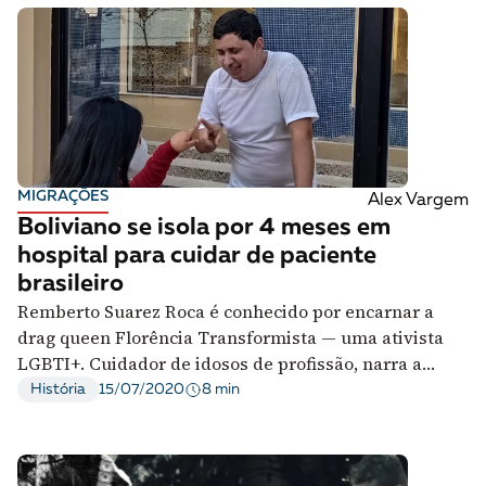
MIGRAÇÕES
Alex Vargem
Boliviano se isola por 4 meses em
hospital para cuidar de paciente
brasileiro
Remberto Suarez Roca é conhecido por encarnar a
drag queen Florência Transformista — uma ativista
LGBTI+. Cuidador de idosos de profissão, narra a
rotina do confinamento
8 min
História
15/07/2020