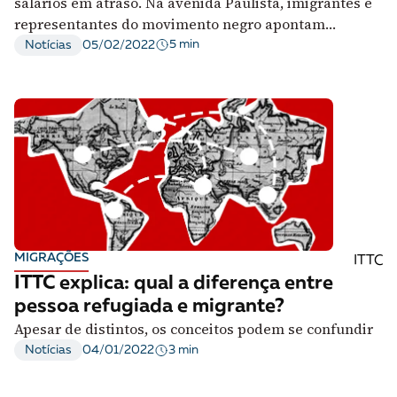
salários em atraso. Na avenida Paulista, imigrantes e
representantes do movimento negro apontam
vulnerabilidade de refugiados
5 min
Notícias
05/02/2022
MIGRAÇÕES
ITTC
ITTC explica: qual a diferença entre
pessoa refugiada e migrante?
Apesar de distintos, os conceitos podem se confundir
3 min
Notícias
04/01/2022