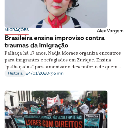
MIGRAÇÕES
Alex Vargem
Brasileira ensina improviso contra
traumas da imigração
Palhaça há 17 anos, Nadja Moraes organiza encontros
para imigrantes e refugiados em Zurique. Ensina
“palhaçadas” para amenizar o desconforto de quem
chega a um país estrangeiro
5 min
História
24/01/2020