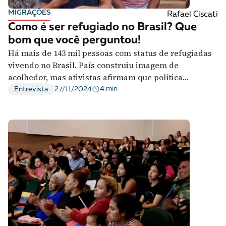
A [BD] conta as histórias de quem defende
MIGRAÇÕES
Rafael Ciscati
direitos humanos no Brasil. Para continuar,
Como é ser refugiado no Brasil? Que
esse trabalho precisa da sua doação!
bom que você perguntou!
VEJA COMO APOIAR!
Há mais de 143 mil pessoas com status de refugiadas
vivendo no Brasil. País construiu imagem de
acolhedor, mas ativistas afirmam que política
migratória é seletiva e discrimina corpos negros
4 min
Entrevista
27/11/2024