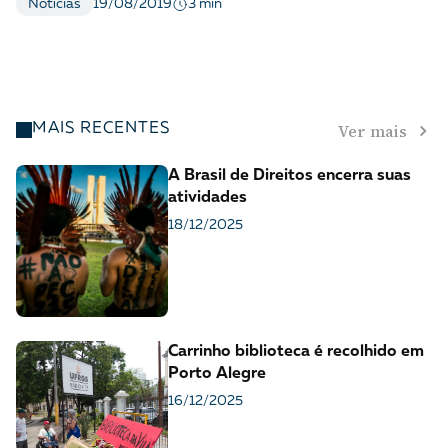
20 mil pessoas em São Paulo
3 min
Notícias
19/08/2019
Ver mais
MAIS RECENTES
A Brasil de Direitos encerra suas
atividades
18/12/2025
Carrinho biblioteca é recolhido em
Porto Alegre
16/12/2025