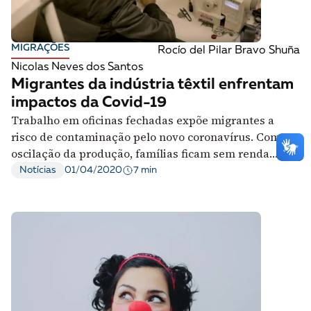
MIGRAÇÕES
Rocío del Pilar Bravo Shuña
Nicolas Neves dos Santos
Migrantes da indústria têxtil enfrentam
impactos da Covid-19
Trabalho em oficinas fechadas expõe migrantes a
risco de contaminação pelo novo coronavírus. Com
oscilação da produção, famílias ficam sem renda
durante a pandemia
7 min
Notícias
01/04/2020