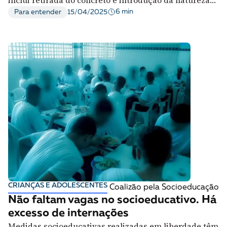
no ambiente escolar
6 min
Para entender
15/04/2025
CRIANÇAS E ADOLESCENTES
Coalizão pela Socioeducação
Não faltam vagas no socioeducativo. Há
excesso de internações
Medidas socioeducativas realizadas em liberdade têm