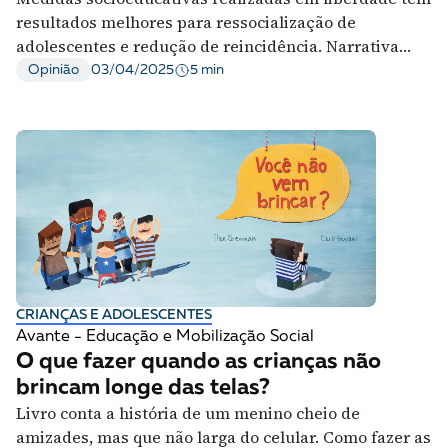
resultados melhores para ressocialização de
adolescentes e redução de reincidência. Narrativa
recorrente na imprensa erra ao normalizar o que
5 min
Opinião
03/04/2025
deveria ser exceção
CRIANÇAS E ADOLESCENTES
Avante - Educação e Mobilização Social
O que fazer quando as crianças não
brincam longe das telas?
Livro conta a história de um menino cheio de
amizades, mas que não larga do celular. Como fazer as