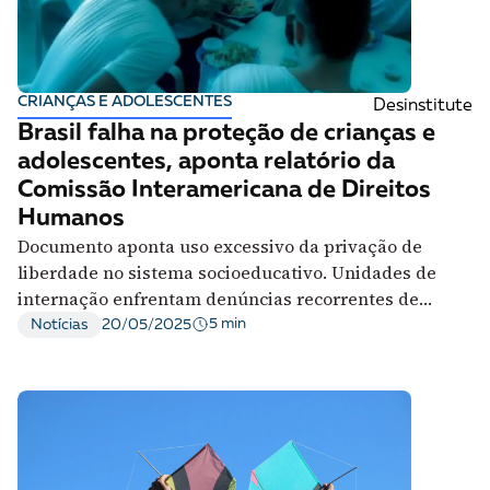
CRIANÇAS E ADOLESCENTES
Desinstitute
Brasil falha na proteção de crianças e
adolescentes, aponta relatório da
Comissão Interamericana de Direitos
Humanos
Documento aponta uso excessivo da privação de
liberdade no sistema socioeducativo. Unidades de
internação enfrentam denúncias recorrentes de
tortura, superlotação, uso indiscriminado de armas de
5 min
Notícias
20/05/2025
choque, más condições sanitárias e negligência em
saúde e educação.