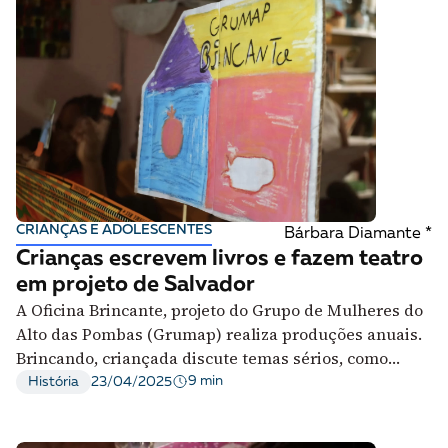
CRIANÇAS E ADOLESCENTES
Bárbara Diamante *
Crianças escrevem livros e fazem teatro
em projeto de Salvador
A Oficina Brincante, projeto do Grupo de Mulheres do
Alto das Pombas (Grumap) realiza produções anuais.
Brincando, criançada discute temas sérios, como
combate ao racismo e o fortalecimento da negritude
9 min
História
23/04/2025