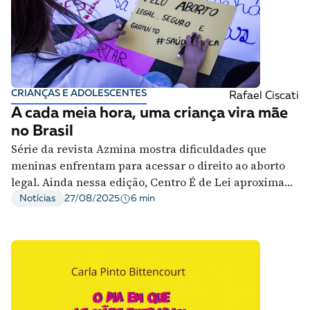
CRIANÇAS E ADOLESCENTES
Rafael Ciscati
A cada meia hora, uma criança vira mãe
no Brasil
Série da revista Azmina mostra dificuldades que
meninas enfrentam para acessar o direito ao aborto
legal. Ainda nessa edição, Centro É de Lei aproxima
redução de danos e justiça criminal
6 min
Notícias
27/08/2025