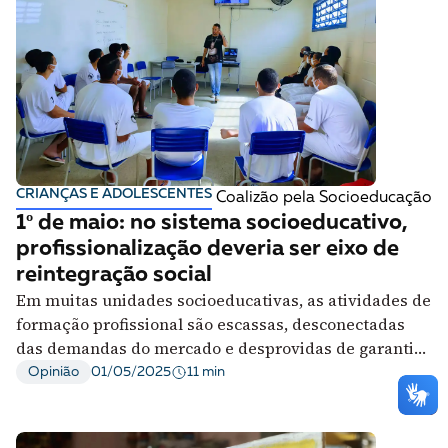
CRIANÇAS E ADOLESCENTES
Coalizão pela Socioeducação
1º de maio: no sistema socioeducativo,
profissionalização deveria ser eixo de
reintegração social
Em muitas unidades socioeducativas, as atividades de
formação profissional são escassas, desconectadas
das demandas do mercado e desprovidas de garantias
mínimas de direitos. É urgente tratar a
11 min
Opinião
01/05/2025
profissionalização como estratégia de emancipação