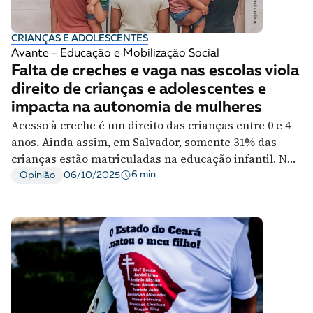
A [BD] conta as histórias de quem defende
direitos humanos no Brasil. Para continuar,
CRIANÇAS E ADOLESCENTES
esse trabalho precisa da sua doação!
Avante - Educação e Mobilização Social
Falta de creches e vaga nas escolas viola
VEJA COMO APOIAR!
direito de crianças e adolescentes e
impacta na autonomia de mulheres
Acesso à creche é um direito das crianças entre 0 e 4
anos. Ainda assim, em Salvador, somente 31% das
crianças estão matriculadas na educação infantil. No
Brasil, a parcela é de 40%, abaixo da meta
6 min
Opinião
06/10/2025
estabelecida no Plano Nacional de Educação