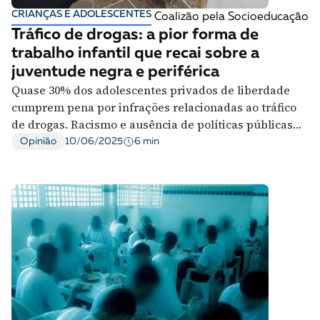
CRIANÇAS E ADOLESCENTES
Coalizão pela Socioeducação
Tráfico de drogas: a pior forma de
trabalho infantil que recai sobre a
juventude negra e periférica
Quase 30% dos adolescentes privados de liberdade
cumprem pena por infrações relacionadas ao tráfico
de drogas. Racismo e ausência de políticas públicas
empurram jovens para atividades insalubres e
6 min
Opinião
10/06/2025
perigosas. Proteção integral é chave para enfrentar o
problema