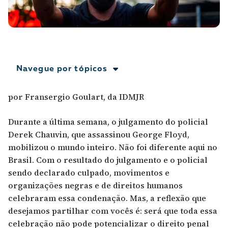
A [BD] conta as histórias de quem defende
direitos humanos no Brasil. Para continuar,
esse trabalho precisa da sua doação!
VEJA COMO APOIAR!
Navegue por tópicos
por Fransergio Goulart, da IDMJR
Durante a última semana, o julgamento do policial
Derek Chauvin, que assassinou George Floyd,
mobilizou o mundo inteiro. Não foi diferente aqui no
Brasil. Com o resultado do julgamento e o policial
sendo declarado culpado, movimentos e
organizações negras e de direitos humanos
celebraram essa condenação. Mas, a reflexão que
desejamos partilhar com vocês é: será que toda essa
celebração não pode potencializar o direito penal