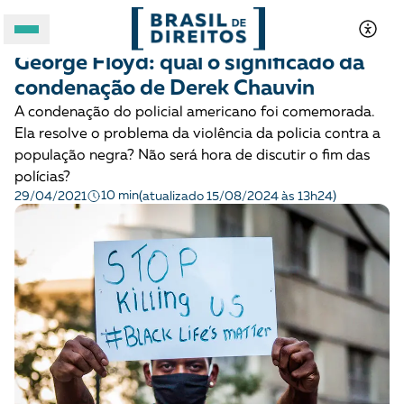
COMBATE AO RACISMO
Opinião
George Floyd: qual o significado da
A BRASIL DE DIREITOS
condenação de Derek Chauvin
A condenação do policial americano foi comemorada.
ASSUNTOS
Ela resolve o problema da violência da policia contra a
população negra? Não será hora de discutir o fim das
FORMATOS
polícias?
10 min
29/04/2021
(atualizado 15/08/2024 às 13h24)
Apoie a Brasil de Direitos