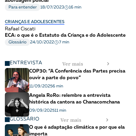
abordagem policial
16 min
Para entender
18/07/2023
CRIANÇAS E ADOLESCENTES
Rafael Ciscati
ECA: o que é o Estatuto da Criança e do Adolescente
7 min
Glossário
24/10/2022
Ver mais
ENTREVISTA
COP30: “A Conferência das Partes precisa
ouvir a parte do povo”
11/09/2025
6 min
Angela RoRo: relembre a entrevista
histórica da cantora ao Chanacomchana
09/09/2025
11 min
Ver mais
GLOSSÁRIO
O que é adaptação climática e por que ela
importa