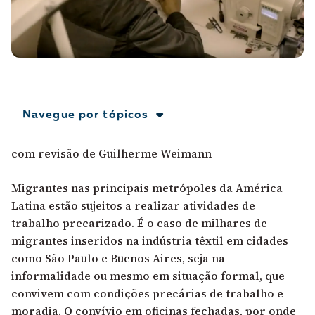
A [BD] conta as histórias de quem defende
direitos humanos no Brasil. Para continuar,
esse trabalho precisa da sua doação!
VEJA COMO APOIAR!
Navegue por tópicos
com revisão de Guilherme Weimann
Migrantes nas principais metrópoles da América
Latina estão sujeitos a realizar atividades de
trabalho precarizado. É o caso de milhares de
migrantes inseridos na indústria têxtil em cidades
como São Paulo e Buenos Aires, seja na
informalidade ou mesmo em situação formal, que
convivem com condições precárias de trabalho e
moradia. O convívio em oficinas fechadas, por onde