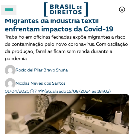
MIGRAÇÕES
Notícias
Migrantes da indústria têxtil
A BRASIL DE DIREITOS
enfrentam impactos da Covid-19
Trabalho em oficinas fechadas expõe migrantes a risco
ASSUNTOS
de contaminação pelo novo coronavírus. Com oscilação
da produção, famílias ficam sem renda durante a
FORMATOS
pandemia
Rocío del Pilar Bravo Shuña
Nicolas Neves dos Santos
7 min
01/04/2020
(atualizado 15/08/2024 às 18h02)
Apoie a Brasil de Direitos