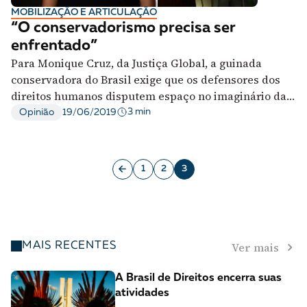
A [BD] conta as histórias de quem defende
MOBILIZAÇÃO E ARTICULAÇÃO
“O conservadorismo precisa ser
direitos humanos no Brasil. Para continuar,
enfrentado”
esse trabalho precisa da sua doação!
Para Monique Cruz, da Justiça Global, a guinada
VEJA COMO APOIAR!
conservadora do Brasil exige que os defensores dos
direitos humanos disputem espaço no imaginário da
população
3 min
Opinião
19/06/2019
1
2
3
Ver mais
MAIS RECENTES
A Brasil de Direitos encerra suas
atividades