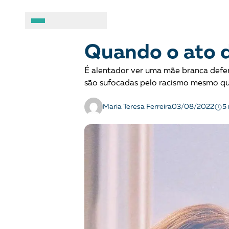
COMBATE AO RACISMO
Opinião
A BRASIL DE DIREITOS
ASSUNTOS
Quando o ato d
É alentador ver uma mãe branca defen
Sobre
Combate ao racis
são sufocadas pelo racismo mesmo qua
Fale conosco
Crianças e adolesc
5
Maria Teresa Ferreira
03/08/2022
Manual geral de conduta
Democracia e Justi
Organizações
Direitos socioambi
Justiça criminal
LGBTQIA+