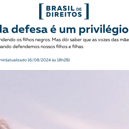
FORMATOS
a defesa é um privilégio
dendo os filhos negros. Mas dói saber que as vozes das mãe
mo
Migrações
Entrevista
ndo defendemos nossos filhos e filhas
entes
Mobilização e articulação
Glossário
 min
(atualizado 16/08/2024 às 18h28)
ça
Mulheres
História
entais
Políticas Públicas
Notícias
Povos indígenas
Opinião
Terra
Para entend