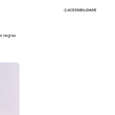
ACESSIBILIDADE
s negras
Apoie a Brasil de
Direitos
A [BD] conta as histórias de
quem defende direitos
humanos no Brasil. Para
continuar, esse trabalho
er
precisa da sua doação!