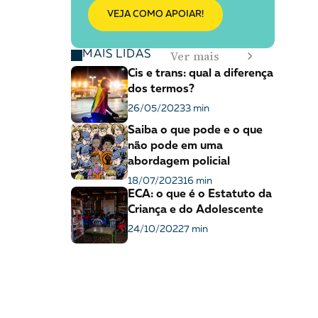
VEJA COMO APOIAR!
Ver mais
MAIS LIDAS
Cis e trans: qual a diferença
dos termos?
26/05/2023
3 min
Saiba o que pode e o que
não pode em uma
abordagem policial
18/07/2023
16 min
ECA: o que é o Estatuto da
Criança e do Adolescente
24/10/2022
7 min