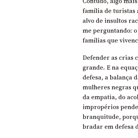
Contudo, algo mai
família de turista
alvo de insultos ra
me perguntando: o 
famílias que viven
Defender as crias 
grande. E na equaç
defesa, a balança d
mulheres negras q
da empatia, do aco
impropérios pende 
branquitude, porqu
bradar em defesa d