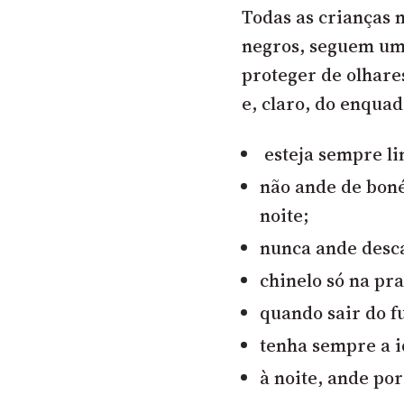
Todas as crianças 
negros, seguem um
proteger de olhare
e, claro, do enquad
esteja sempre l
não ande de bon
noite;
nunca ande desca
chinelo só na pra
quando sair do fu
tenha sempre a i
à noite, ande po