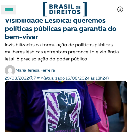
LGBTQIA+
Opinião
Visibilidade Lésbica: queremos
A BRASIL DE DIREITOS
políticas públicas para garantia do
bem-viver
ASSUNTOS
Invisibilizadas na formulação de políticas públicas,
mulheres lésbicas enfrentam preconceito e violência
FORMATOS
letal. É preciso ação do poder público
Maria Teresa Ferreira
7 min
29/08/2022
(atualizado 16/08/2024 às 18h24)
Apoie a Brasil de Direitos