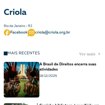
A [BD] conta as histórias de quem defende
direitos humanos no Brasil. Para continuar,
Criola
esse trabalho precisa da sua doação!
VEJA COMO APOIAR!
Rio de Janeiro - RJ
Facebook
criola@criola.org.br
Ver mais
MAIS RECENTES
A Brasil de Direitos encerra suas
atividades
18/12/2025