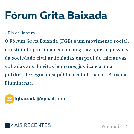
A [BD] conta as histórias de quem defende
direitos humanos no Brasil. Para continuar,
Fórum Grita Baixada
esse trabalho precisa da sua doação!
VEJA COMO APOIAR!
- Rio de Janeiro
O Fórum Grita Baixada (FGB) é um movimento social,
constituído por uma rede de organizações e pessoas
da sociedade civil articuladas em prol de iniciativas
voltadas aos direitos humanos, justiça e a uma
política de segurança pública cidadã para a Baixada
Fluminense.
fgbaixada@gmail.com
Ver mais
MAIS RECENTES