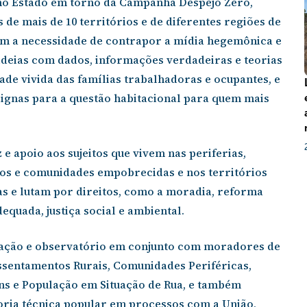
no Estado em torno da Campanha Despejo Zero,
essão
Tráfico de pessoas e trabalho escravo
Podcast
de mais de 10 territórios e de diferentes regiões de
m a necessidade de contrapor a mídia hegemônica e
 ideias com dados, informações verdadeiras e teorias
ade vivida das famílias trabalhadoras e ocupantes, e
ignas para a questão habitacional para quem mais
e apoio aos sujeitos que vivem nas periferias,
ros e comunidades empobrecidas e nos territórios
as e lutam por direitos, como a moradia, reforma
equada, justiça social e ambiental.
ção e observatório em conjunto com moradores de
sentamentos Rurais, Comunidades Periféricas,
ns e População em Situação de Rua, e também
ria técnica popular em processos com a União,