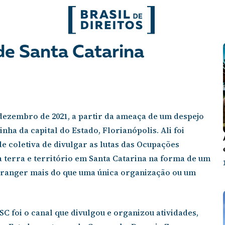
rio de Comunidades e
FORMATOS
 de Santa Catarina
mo
Migrações
Entrevista
entes
Mobilização e articulação
Glossário
ezembro de 2021, a partir da ameaça de um despejo
ça
Mulheres
História
inha da capital do Estado, Florianópolis. Ali foi
e coletiva de divulgar as lutas das Ocupações
entais
Políticas Públicas
Notícias
a terra e território em Santa Catarina na forma de um
branger mais do que uma única organização ou um
Povos indígenas
Opinião
Terra
Para entend
SC foi o canal que divulgou e organizou atividades,