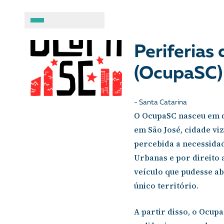
Observató
A BRASIL DE DIREITOS
ASSUNTOS
Periferias
(OcupaSC)
Sobre
Combate ao racis
Fale conosco
Crianças e adolesc
- Santa Catarina
O OcupaSC nasceu em d
Manual geral de conduta
Democracia e Justi
em São José, cidade viz
percebida a necessidad
Organizações
Direitos socioambi
Urbanas e por direito 
veículo que pudesse a
Justiça criminal
único território.
LGBTQIA+
A partir disso, o Ocupa