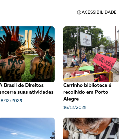
ACESSIBILIDADE
Ver mais
MAIS RECENTES
Apoie a Brasil de
A Brasil de Direitos
Carrinho biblioteca é
Direitos
encerra suas atividades
recolhido em Porto
Alegre
A [BD] conta as histórias de
18/12/2025
quem defende direitos
16/12/2025
humanos no Brasil. Para
continuar, esse trabalho
er
precisa da sua doação!