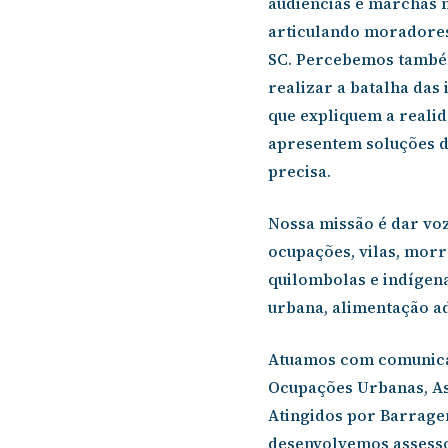
audiências e marchas 
Liberdade de expr
articulando moradores 
SC. Percebemos també
realizar a batalha das
que expliquem a realid
apresentem soluções d
precisa.
Nossa missão é dar voz 
ocupações, vilas, mor
quilombolas e indígen
urbana, alimentação ad
Atuamos com comunica
Ocupações Urbanas, As
Atingidos por Barrage
desenvolvemos assesso