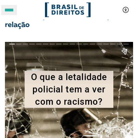
Letalidade policial e racismo: qual a
relação
A BRASIL DE DIREITOS
ASSUNTOS
FORMATOS
Apoie a Brasil de Direitos