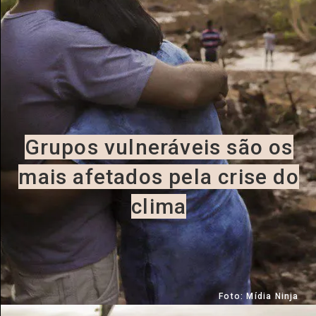
essão
Tráfico de pessoas e trabalho escravo
Podcast