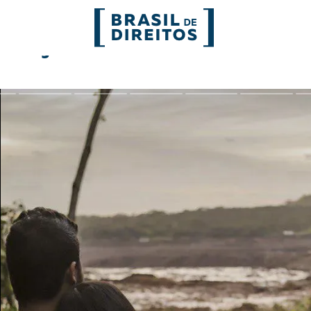
stiça climática
FORMATOS
mo
Migrações
Entrevista
entes
Mobilização e articulação
Glossário
ça
Mulheres
História
entais
Políticas Públicas
Notícias
Povos indígenas
Opinião
Terra
Para entend