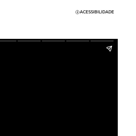
ACESSIBILIDADE
Apoie a Brasil de
Direitos
A [BD] conta as histórias de
quem defende direitos
humanos no Brasil. Para
continuar, esse trabalho
er
precisa da sua doação!