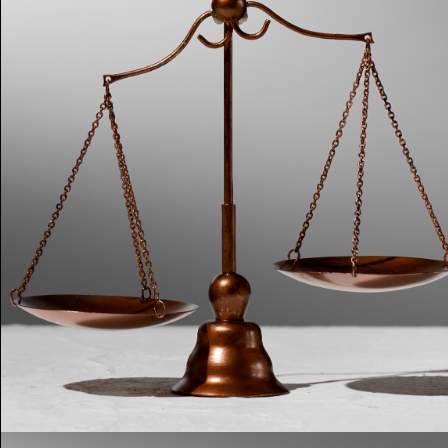
essão
Tráfico de pessoas e trabalho escravo
Podcast