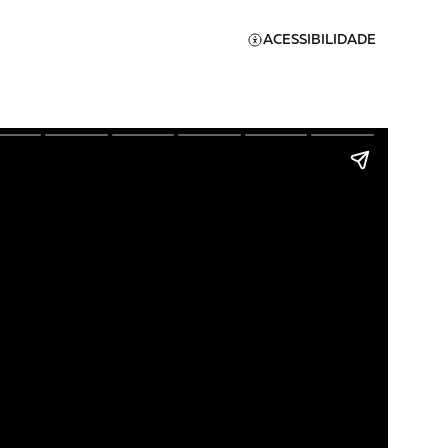
ACESSIBILIDADE
Apoie a Brasil de
Direitos
A [BD] conta as histórias de
quem defende direitos
humanos no Brasil. Para
continuar, esse trabalho
er
precisa da sua doação!