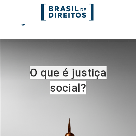
ustiça Social
FORMATOS
mo
Migrações
Entrevista
entes
Mobilização e articulação
Glossário
ça
Mulheres
História
entais
Políticas Públicas
Notícias
Povos indígenas
Opinião
Terra
Para entend