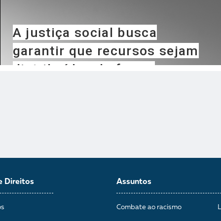
e Direitos
Assuntos
os
Combate ao racismo