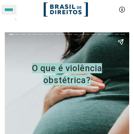
O que é violência obstétrica?
A BRASIL DE DIREITOS
ASSUNTOS
FORMATOS
Apoie a Brasil de Direitos