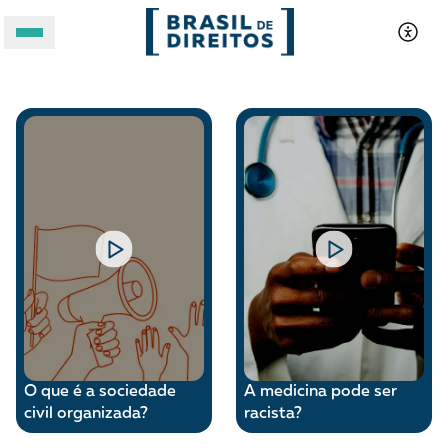
Webstories
A BRASIL DE DIREITOS
ASSUNTOS
FORMATOS
O que é a sociedade
A medicina pode ser
civil organizada?
racista?
Apoie a Brasil de Direitos