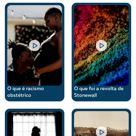
A [BD] conta as histórias de quem defende
direitos humanos no Brasil. Para continuar,
esse trabalho precisa da sua doação!
VEJA COMO APOIAR!
O que é racismo
O que foi a revolta de
obstétrico
Stonewall