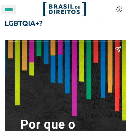
Por que o Brasil mata tantas pessoas
LGBTQIA+?
A BRASIL DE DIREITOS
ASSUNTOS
FORMATOS
Apoie a Brasil de Direitos