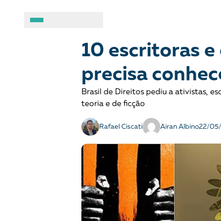
COMBATE AO RACISMO
Notícias
A BRASIL DE DIREITOS
ASSUNTOS
10 escritoras e
precisa conhec
Sobre
Combate ao racis
Brasil de Direitos pediu a ativistas, 
Fale conosco
Crianças e adolesc
teoria e de ficção
Manual geral de conduta
Democracia e Justi
Rafael Ciscati
Airan Albino
22/05
Organizações
Direitos socioambi
Justiça criminal
LGBTQIA+