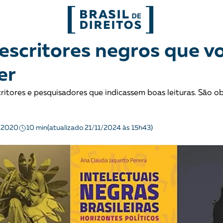
FORMATOS
 escritores negros que v
er
mo
Migrações
Entrevista
escritores e pesquisadores que indicassem boas leituras. São o
entes
Mobilização e articulação
Glossário
ça
Mulheres
História
10 min
/2020
(atualizado 21/11/2024 às 15h43)
entais
Políticas Públicas
Notícias
Povos indígenas
Opinião
Terra
Para entend