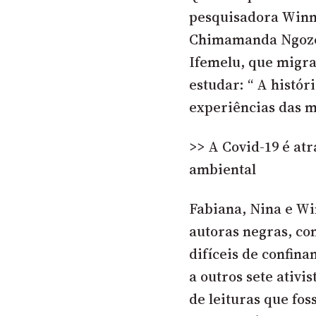
pesquisadora Winn
Chimamanda Ngoze 
Ifemelu, que migra
estudar: “ A histór
experiências das m
>> A Covid-19 é atr
ambiental
Fabiana, Nina e Wi
autoras negras, co
difíceis de confina
a outros sete ativi
de leituras que fos