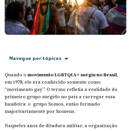
A [BD] conta as histórias de quem defende
direitos humanos no Brasil. Para continuar,
esse trabalho precisa da sua doação!
VEJA COMO APOIAR!
Navegue por tópicos
Quando o
movimento LGBTQIA+ surgiu no Brasil
,
em 1978, ele era conhecido somente como
“movimento gay”. O termo refletia a realidade do
primeiro grupo surgido no país a carregar essa
bandeira: o grupo Somos, então formado
majoritariamente por homens.
Naqueles anos de ditadura militar, a organização