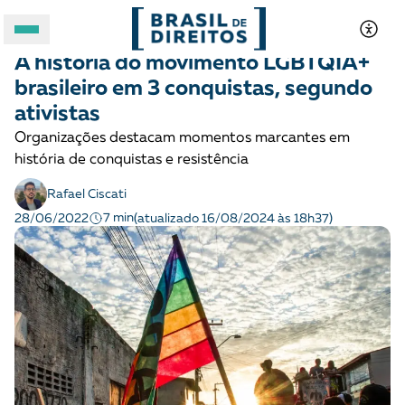
LGBTQIA+
História
A história do movimento LGBTQIA+
A BRASIL DE DIREITOS
brasileiro em 3 conquistas, segundo
ativistas
ASSUNTOS
Organizações destacam momentos marcantes em
história de conquistas e resistência
FORMATOS
Rafael Ciscati
7 min
28/06/2022
(atualizado 16/08/2024 às 18h37)
Apoie a Brasil de Direitos