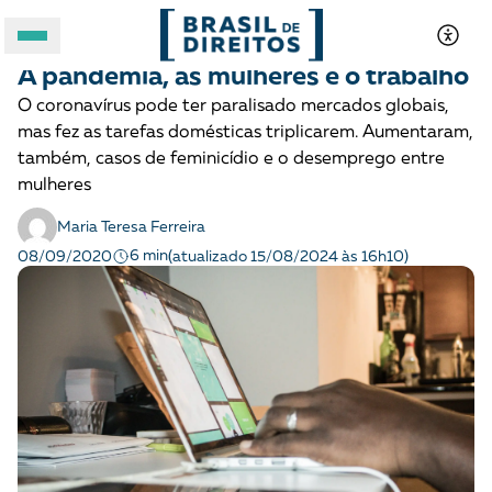
MULHERES
Opinião
A pandemia, as mulheres e o trabalho
A BRASIL DE DIREITOS
O coronavírus pode ter paralisado mercados globais,
mas fez as tarefas domésticas triplicarem. Aumentaram,
ASSUNTOS
também, casos de feminicídio e o desemprego entre
mulheres
FORMATOS
Maria Teresa Ferreira
6 min
08/09/2020
(atualizado 15/08/2024 às 16h10)
Apoie a Brasil de Direitos