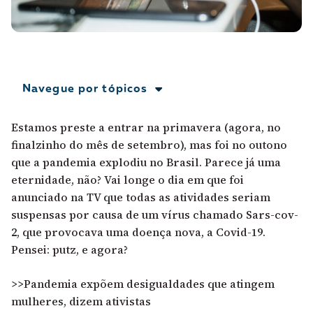
A [BD] conta as histórias de quem defende
direitos humanos no Brasil. Para continuar,
esse trabalho precisa da sua doação!
VEJA COMO APOIAR!
Navegue por tópicos
Estamos preste a entrar na primavera (agora, no
finalzinho do mês de setembro), mas foi no outono
que a pandemia explodiu no Brasil. Parece já uma
eternidade, não? Vai longe o dia em que foi
anunciado na TV que todas as atividades seriam
suspensas por causa de um vírus chamado Sars-cov-
2, que provocava uma doença nova, a Covid-19.
Pensei: putz, e agora?
>>Pandemia expõem desigualdades que atingem
mulheres, dizem ativistas