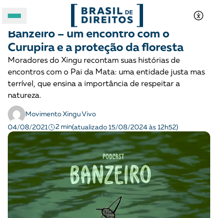
DIREITOS SOCIOAMBIENTAIS
Podcast
Banzeiro – um encontro com o
A BRASIL DE DIREITOS
Curupira e a proteção da floresta
Moradores do Xingu recontam suas histórias de
ASSUNTOS
encontros com o Pai da Mata: uma entidade justa mas
terrível, que ensina a importância de respeitar a
FORMATOS
natureza.
Movimento Xingu Vivo
2 min
04/08/2021
(atualizado 15/08/2024 às 12h52)
Apoie a Brasil de Direitos