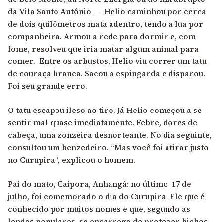
da Vila Santo Antônio — Helio caminhou por cerca
de dois quilômetros mata adentro, tendo a lua por
companheira. Armou a rede para dormir e, com
fome, resolveu que iria matar algum animal para
comer. Entre os arbustos, Helio viu correr um tatu
de couraça branca. Sacou a espingarda e disparou.
Foi seu grande erro.
O tatu escapou ileso ao tiro. Já Helio começou a se
sentir mal quase imediatamente. Febre, dores de
cabeça, uma zonzeira desnorteante. No dia seguinte,
consultou um benzedeiro. “Mas você foi atirar justo
no Curupira”, explicou o homem.
Pai do mato, Caipora, Anhangá: no último 17 de
julho, foi comemorado o dia do Curupira. Ele que é
conhecido por muitos nomes e que, segundo as
lendas populares, se encarrega de proteger bichos