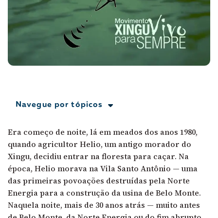
A [BD] conta as histórias de quem defende
direitos humanos no Brasil. Para continuar,
esse trabalho precisa da sua doação!
VEJA COMO APOIAR!
Navegue por tópicos
Era começo de noite, lá em meados dos anos 1980,
quando agricultor Helio, um antigo morador do
Xingu, decidiu entrar na floresta para caçar. Na
época, Helio morava na Vila Santo Antônio — uma
das primeiras povoações destruídas pela Norte
Energia para a construção da usina de Belo Monte.
Naquela noite, mais de 30 anos atrás — muito antes
de Belo Monte, da Norte Energia ou do fim abrupto