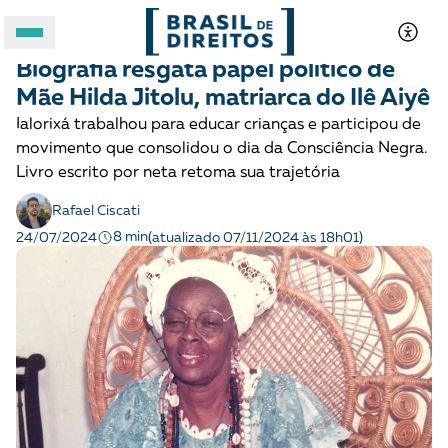
COMBATE AO RACISMO
História
Biografia resgata papel político de
A BRASIL DE DIREITOS
Mãe Hilda Jitolu, matriarca do Ilê Aiyê
Ialorixá trabalhou para educar crianças e participou de
ASSUNTOS
movimento que consolidou o dia da Consciência Negra.
Livro escrito por neta retoma sua trajetória
FORMATOS
Rafael Ciscati
8 min
24/07/2024
(atualizado 07/11/2024 às 18h01)
Apoie a Brasil de Direitos