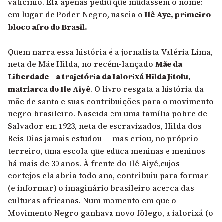
vaticínio. Ela apenas pediu que mudassem o nome:
em lugar de Poder Negro, nascia o
Ilê Aye, primeiro
bloco afro do Brasil.
Quem narra essa história é a jornalista Valéria Lima,
neta de Mãe Hilda, no recém-lançado
Mãe da
Liberdade – a trajetória da Ialorixá Hilda Jitolu,
matriarca do Ile Aiyê
. O livro resgata a história da
mãe de santo e suas contribuições para o movimento
negro brasileiro. Nascida em uma família pobre de
Salvador em 1923, neta de escravizados, Hilda dos
Reis Dias jamais estudou — mas criou, no próprio
terreiro, uma escola que educa meninas e meninos
há mais de 30 anos. À frente do Ilê Aiyê,cujos
cortejos ela abria todo ano, contribuiu para formar
(e informar) o imaginário brasileiro acerca das
culturas africanas. Num momento em que o
Movimento Negro ganhava novo fôlego, a ialorixá (o