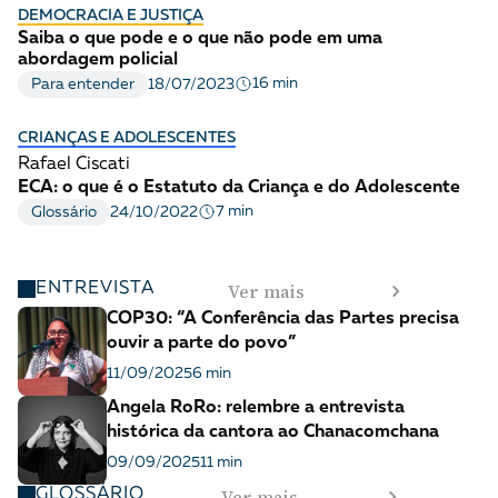
DEMOCRACIA E JUSTIÇA
Saiba o que pode e o que não pode em uma
abordagem policial
16 min
Para entender
18/07/2023
CRIANÇAS E ADOLESCENTES
Rafael Ciscati
ECA: o que é o Estatuto da Criança e do Adolescente
7 min
Glossário
24/10/2022
Ver mais
ENTREVISTA
COP30: “A Conferência das Partes precisa
ouvir a parte do povo”
11/09/2025
6 min
Angela RoRo: relembre a entrevista
histórica da cantora ao Chanacomchana
09/09/2025
11 min
Ver mais
GLOSSÁRIO