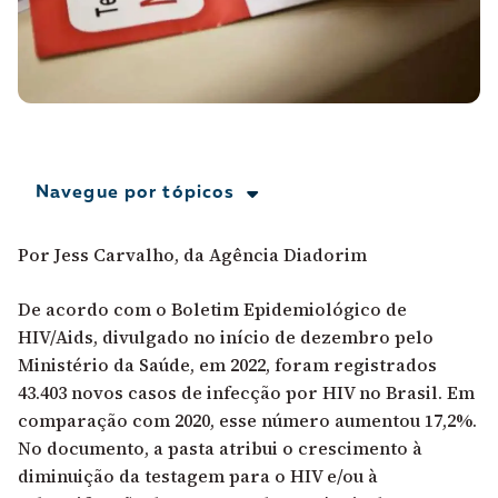
A [BD] conta as histórias de quem defende
direitos humanos no Brasil. Para continuar,
esse trabalho precisa da sua doação!
VEJA COMO APOIAR!
Navegue por tópicos
Por Jess Carvalho, da Agência Diadorim
De acordo com o Boletim Epidemiológico de
HIV/Aids, divulgado no início de dezembro pelo
Ministério da Saúde, em 2022, foram registrados
43.403 novos casos de infecção por HIV no Brasil. Em
comparação com 2020, esse número aumentou 17,2%.
No documento, a pasta atribui o crescimento à
diminuição da testagem para o HIV e/ou à