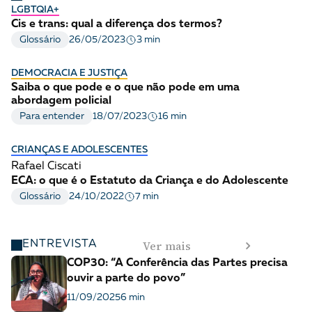
LGBTQIA+
Cis e trans: qual a diferença dos termos?
3 min
Glossário
26/05/2023
DEMOCRACIA E JUSTIÇA
Saiba o que pode e o que não pode em uma
abordagem policial
16 min
Para entender
18/07/2023
CRIANÇAS E ADOLESCENTES
Rafael Ciscati
ECA: o que é o Estatuto da Criança e do Adolescente
7 min
Glossário
24/10/2022
Ver mais
ENTREVISTA
COP30: “A Conferência das Partes precisa
ouvir a parte do povo”
11/09/2025
6 min