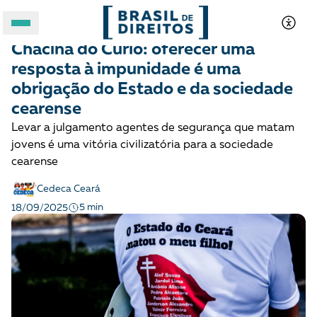
CRIANÇAS E ADOLESCENTES
Opinião
Chacina do Curió: oferecer uma
A BRASIL DE DIREITOS
resposta à impunidade é uma
obrigação do Estado e da sociedade
ASSUNTOS
cearense
Levar a julgamento agentes de segurança que matam
FORMATOS
jovens é uma vitória civilizatória para a sociedade
cearense
Cedeca Ceará
5 min
18/09/2025
Apoie a Brasil de Direitos