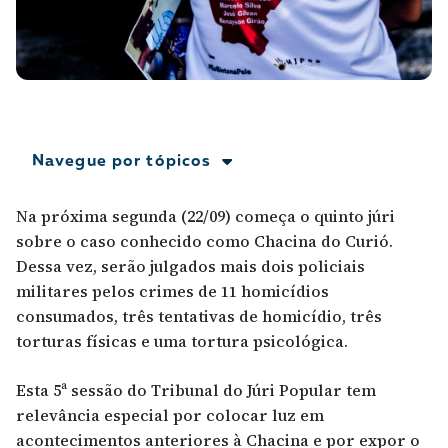
A [BD] conta as histórias de quem defende
direitos humanos no Brasil. Para continuar,
esse trabalho precisa da sua doação!
VEJA COMO APOIAR!
Navegue por tópicos
Na próxima segunda (22/09) começa o quinto júri
sobre o caso conhecido como Chacina do Curió.
Dessa vez, serão julgados mais dois policiais
militares pelos crimes de 11 homicídios
consumados, três tentativas de homicídio, três
torturas físicas e uma tortura psicológica.
Esta 5ª sessão do Tribunal do Júri Popular tem
relevância especial por colocar luz em
acontecimentos anteriores à Chacina e por expor o