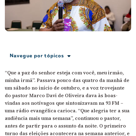
A [BD] conta as histórias de quem defende
direitos humanos no Brasil. Para continuar,
esse trabalho precisa da sua doação!
VEJA COMO APOIAR!
Navegue por tópicos
“Que a paz do senhor esteja com você, meu irmão,
minha irmã”. Passava pouco das quatro da manhã de
um sábado no início de outubro, e a voz trovejante
do pastor Marco Davi de Oliveira dava às boas-
vindas aos notívagos que sintonizavam na 93 FM –
uma rádio evangélica carioca. “Que alegria ter a sua
audiência mais uma semana”, continuou o pastor,
antes de partir para o assunto da noite. O primeiro
turno das eleições acontecera na semana anterior, e