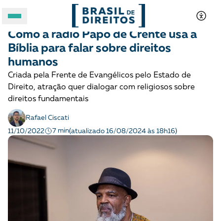
DEMOCRACIA E JUSTIÇA
História
Como a rádio Papo de Crente usa a
A BRASIL DE DIREITOS
Bíblia para falar sobre direitos
humanos
ASSUNTOS
Criada pela Frente de Evangélicos pelo Estado de
Direito, atração quer dialogar com religiosos sobre
FORMATOS
direitos fundamentais
Rafael Ciscati
7 min
11/10/2022
(atualizado 16/08/2024 às 18h16)
Apoie a Brasil de Direitos