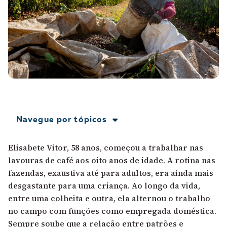
A [BD] conta as histórias de quem defende
direitos humanos no Brasil. Para continuar,
esse trabalho precisa da sua doação!
VEJA COMO APOIAR!
Navegue por tópicos
Elisabete Vitor, 58 anos, começou a trabalhar nas
lavouras de café aos oito anos de idade. A rotina nas
fazendas, exaustiva até para adultos, era ainda mais
desgastante para uma criança. Ao longo da vida,
entre uma colheita e outra, ela alternou o trabalho
no campo com funções como empregada doméstica.
Sempre soube que a relação entre patrões e