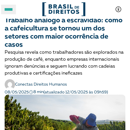
TRÁFICO DE PESSOAS E TRABALHO ESCRAVO
Para entender
Trabalho análogo à escravidão: como
A BRASIL DE DIREITOS
a cafeicultura se tornou um dos
setores com maior ocorrência de
ASSUNTOS
casos
Pesquisa revela como trabalhadores são explorados na
FORMATOS
produção de café, enquanto empresas internacionais
ignoram denúncias e seguem lucrando com cadeias
produtivas e certificações ineficazes
Conectas Direitos Humanos
8 min
08/05/2025
(atualizado 12/05/2025 às 09h59)
Apoie a Brasil de Direitos