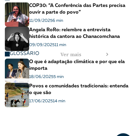
COP30: “A Conferência das Partes precisa
ouvir a parte do povo”
11/09/2025
6 min
Angela RoRo: relembre a entrevista
histórica da cantora ao Chanacomchana
09/09/2025
11 min
Ver mais
GLOSSÁRIO
O que é adaptação climática e por que ela
importa
18/06/2025
5 min
Povos e comunidades tradicionais: entenda
o que são
17/06/2025
14 min