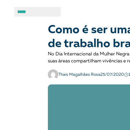
COMBATE AO RACISMO
Notícias
A BRASIL DE DIREITOS
ASSUNTOS
Como é ser um
de trabalho bra
Sobre
Combate ao racis
No Dia Internacional da Mulher Negra
Fale conosco
Crianças e adolesc
suas áreas compartilham vivências e r
Manual geral de conduta
Democracia e Justi
Thais Magalhães Rosa
25/07/2020
Organizações
Direitos socioambi
Justiça criminal
LGBTQIA+