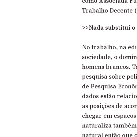
como Associada Fun
Trabalho Decente (
>>Nada substitui o
No trabalho, na ed
sociedade, o domín
homens brancos. Ta
pesquisa sobre polí
de Pesquisa Econôm
dados estão relaci
as posições de aco
chegar em espaços 
naturaliza também 
natural então que o