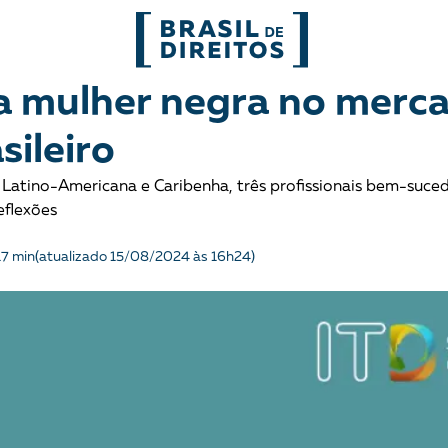
FORMATOS
a mulher negra no merc
sileiro
mo
Migrações
Entrevista
 Latino-Americana e Caribenha, três profissionais bem-suce
entes
Mobilização e articulação
Glossário
eflexões
ça
Mulheres
História
17 min
(atualizado 15/08/2024 às 16h24)
entais
Políticas Públicas
Notícias
Povos indígenas
Opinião
Terra
Para entend