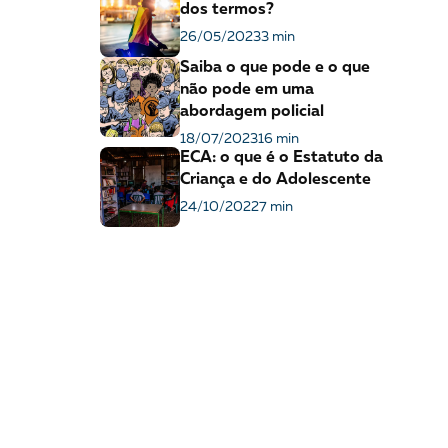
dos termos?
26/05/2023
3 min
Saiba o que pode e o que
não pode em uma
abordagem policial
18/07/2023
16 min
ECA: o que é o Estatuto da
Criança e do Adolescente
24/10/2022
7 min