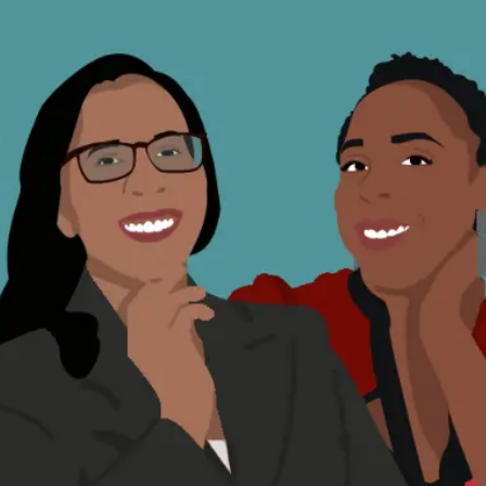
essão
Tráfico de pessoas e trabalho escravo
Podcast