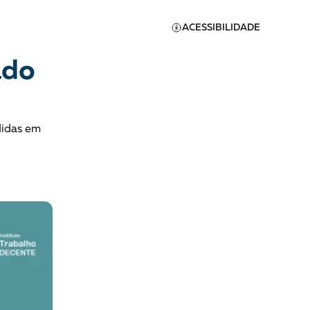
ACESSIBILIDADE
ado
didas em
Apoie a Brasil de
Direitos
A [BD] conta as histórias de
quem defende direitos
humanos no Brasil. Para
continuar, esse trabalho
er
precisa da sua doação!