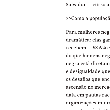
Salvador — curso an
>>Como a população
Para mulheres negr
dramática: elas g
recebem — 58.6% c
do que homens neg
negra está diretam
e desigualdade que
os desafios que en
ascensão no mercad
data em pautas raci
organizações inter