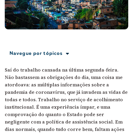
A [BD] conta as histórias de quem defende
direitos humanos no Brasil. Para continuar,
esse trabalho precisa da sua doação!
VEJA COMO APOIAR!
Navegue por tópicos
Saí do trabalho cansada na última segunda-feira.
Não bastassem as obrigações do dia, uma coisa me
atordoava: as múltiplas informações sobre a
pandemia de coronavírus, que já invadem as vidas de
todas e todos. Trabalho no serviço de acolhimento
institucional. É uma experiência ímpar, e uma
comprovação do quanto o Estado pode ser
negligente com a política de assistência social. Em
dias normais, quando tudo corre bem, faltam ações