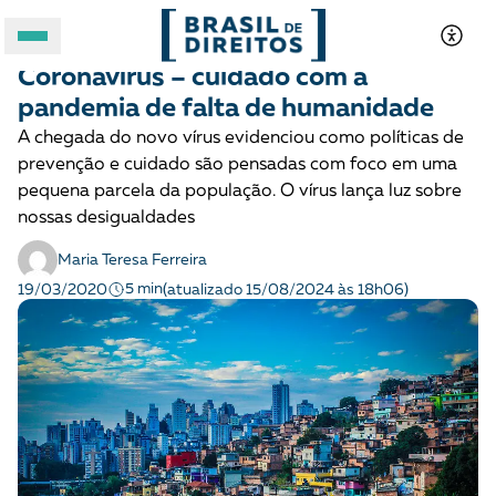
POLÍTICAS PÚBLICAS
Opinião
Coronavírus – cuidado com a
A BRASIL DE DIREITOS
pandemia de falta de humanidade
A chegada do novo vírus evidenciou como políticas de
ASSUNTOS
prevenção e cuidado são pensadas com foco em uma
pequena parcela da população. O vírus lança luz sobre
FORMATOS
nossas desigualdades
Maria Teresa Ferreira
5 min
19/03/2020
(atualizado 15/08/2024 às 18h06)
Apoie a Brasil de Direitos