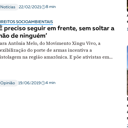
essão
Tráfico de pessoas e trabalho escravo
Podcast
8 min
Notícias
22/02/2021
IREITOS SOCIOAMBIENTAIS
É preciso seguir em frente, sem soltar a
mão de ninguém’
ara Antônia Melo, do Movimento Xingu Vivo, a
lexibilização do porte de armas incentiva a
istolagem na região amazônica. E põe ativistas em
isco
4 min
Opinião
19/06/2019