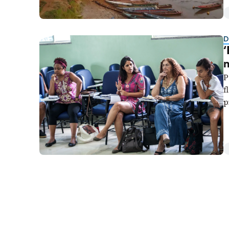
Liberdade de expr
D
‘
P
f
p
r