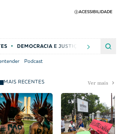
ACESSIBILIDADE
TES
DEMOCRACIA E JUSTIÇA
JUSTIÇA CRIMIN
entender
Podcast
Apoie a Brasil de
Ver mais
MAIS RECENTES
Direitos
A [BD] conta as histórias de
quem defende direitos
humanos no Brasil. Para
continuar, esse trabalho
er
precisa da sua doação!