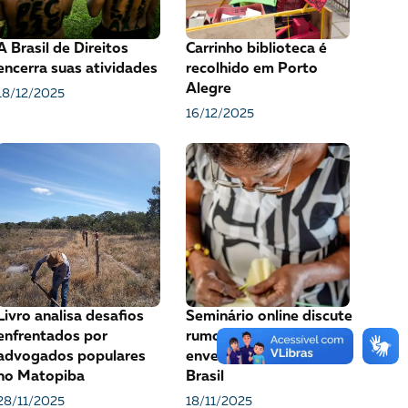
VEJA COMO APOIAR!
A Brasil de Direitos
Carrinho biblioteca é
encerra suas atividades
recolhido em Porto
Alegre
18/12/2025
16/12/2025
Livro analisa desafios
Seminário online discute
enfrentados por
rumos do
advogados populares
envelhecimento no
no Matopiba
Brasil
28/11/2025
18/11/2025