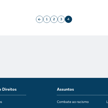
1
2
3
4
e Direitos
Assuntos
os
Combate ao racismo