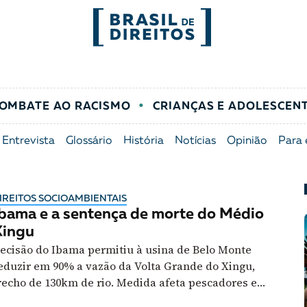
socioambientais
FORMATOS
mo
Migrações
Entrevista
OMBATE AO RACISMO
CRIANÇAS E ADOLESCEN
entes
Mobilização e articulação
Glossário
Entrevista
Glossário
História
Notícias
Opinião
Para 
ça
Mulheres
História
IREITOS SOCIOAMBIENTAIS
entais
Políticas Públicas
Notícias
bama e a sentença de morte do Médio
Xingu
ecisão do Ibama permitiu à usina de Belo Monte
Povos indígenas
Opinião
eduzir em 90% a vazão da Volta Grande do Xingu,
recho de 130km de rio. Medida afeta pescadores e
Terra
Para entend
ode levar espécies à extinção