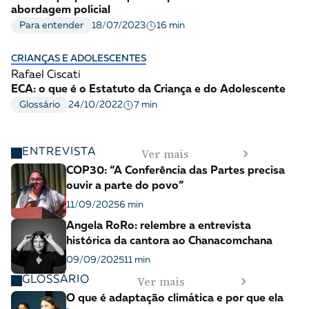
abordagem policial
16 min
Para entender
18/07/2023
CRIANÇAS E ADOLESCENTES
Rafael Ciscati
ECA: o que é o Estatuto da Criança e do Adolescente
7 min
Glossário
24/10/2022
Ver mais
ENTREVISTA
COP30: “A Conferência das Partes precisa
ouvir a parte do povo”
11/09/2025
6 min
Angela RoRo: relembre a entrevista
histórica da cantora ao Chanacomchana
09/09/2025
11 min
Ver mais
GLOSSÁRIO
O que é adaptação climática e por que ela