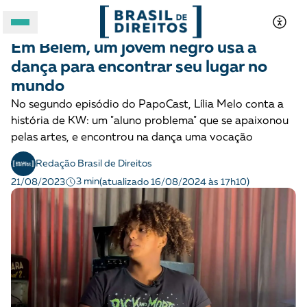
CRIANÇAS E ADOLESCENTES
Podcast
Em Belém, um jovem negro usa a
A BRASIL DE DIREITOS
dança para encontrar seu lugar no
mundo
ASSUNTOS
No segundo episódio do PapoCast, Lília Melo conta a
história de KW: um "aluno problema" que se apaixonou
FORMATOS
pelas artes, e encontrou na dança uma vocação
Redação Brasil de Direitos
3 min
21/08/2023
(atualizado 16/08/2024 às 17h10)
Apoie a Brasil de Direitos