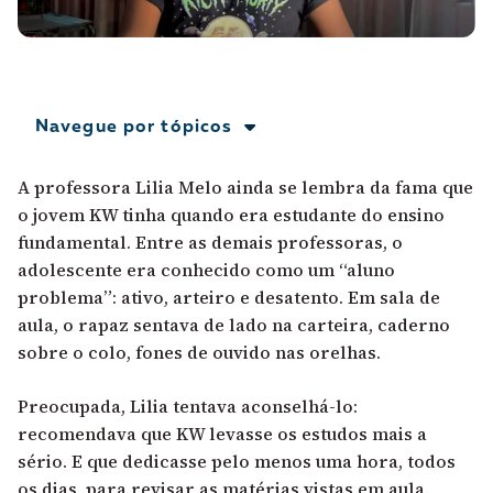
A [BD] conta as histórias de quem defende
direitos humanos no Brasil. Para continuar,
esse trabalho precisa da sua doação!
VEJA COMO APOIAR!
Navegue por tópicos
A professora Lilia Melo ainda se lembra da fama que
o jovem KW tinha quando era estudante do ensino
fundamental. Entre as demais professoras, o
adolescente era conhecido como um “aluno
problema”: ativo, arteiro e desatento. Em sala de
aula, o rapaz sentava de lado na carteira, caderno
sobre o colo, fones de ouvido nas orelhas.
Preocupada, Lilia tentava aconselhá-lo:
recomendava que KW levasse os estudos mais a
sério. E que dedicasse pelo menos uma hora, todos
os dias, para revisar as matérias vistas em aula.