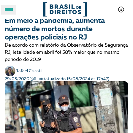
DEMOCRACIA E JUSTIÇA
Notícias
Em meio a pandemia, aumenta
A BRASIL DE DIREITOS
número de mortos durante
operações policiais no RJ
ASSUNTOS
De acordo com relatório da Observatório de Segurança
RJ, letalidade em abril foi 58% maior que no mesmo
FORMATOS
período de 2019
Rafael Ciscati
5 min
29/05/2020
(atualizado 15/08/2024 às 17h47)
Apoie a Brasil de Direitos