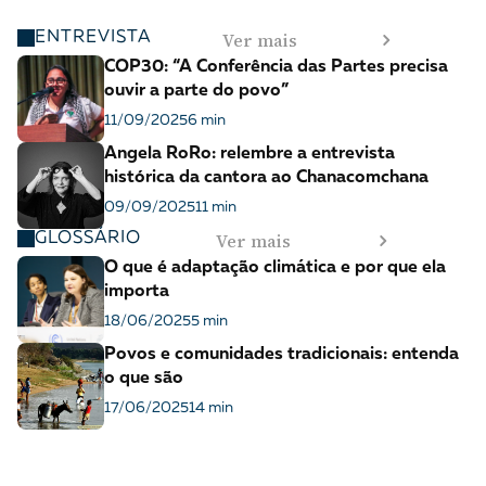
Ver mais
ENTREVISTA
COP30: “A Conferência das Partes precisa
ouvir a parte do povo”
11/09/2025
6 min
Angela RoRo: relembre a entrevista
histórica da cantora ao Chanacomchana
09/09/2025
11 min
Ver mais
GLOSSÁRIO
O que é adaptação climática e por que ela
importa
18/06/2025
5 min
Povos e comunidades tradicionais: entenda
o que são
17/06/2025
14 min