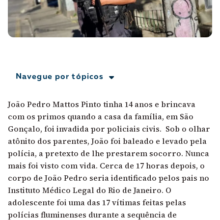
A [BD] conta as histórias de quem defende
direitos humanos no Brasil. Para continuar,
esse trabalho precisa da sua doação!
VEJA COMO APOIAR!
Navegue por tópicos
João Pedro Mattos Pinto tinha 14 anos e brincava
com os primos quando a casa da família, em São
Gonçalo, foi invadida por policiais civis. Sob o olhar
atônito dos parentes, João foi baleado e levado pela
polícia, a pretexto de lhe prestarem socorro. Nunca
mais foi visto com vida. Cerca de 17 horas depois, o
corpo de João Pedro seria identificado pelos pais no
Instituto Médico Legal do Rio de Janeiro. O
adolescente foi uma das 17 vítimas feitas pelas
polícias fluminenses durante a sequência de