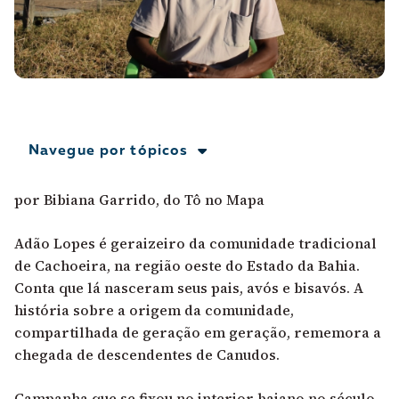
A [BD] conta as histórias de quem defende
direitos humanos no Brasil. Para continuar,
esse trabalho precisa da sua doação!
VEJA COMO APOIAR!
Navegue por tópicos
por Bibiana Garrido, do Tô no Mapa
Adão Lopes é geraizeiro da comunidade tradicional
de Cachoeira, na região oeste do Estado da Bahia.
Conta que lá nasceram seus pais, avós e bisavós. A
história sobre a origem da comunidade,
compartilhada de geração em geração, rememora a
chegada de descendentes de Canudos.
Campanha que se fixou no interior baiano no século