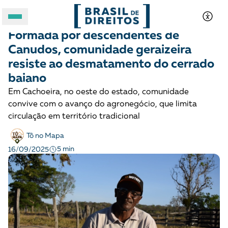
DIREITOS SOCIOAMBIENTAIS
História
Formada por descendentes de
A BRASIL DE DIREITOS
Canudos, comunidade geraizeira
resiste ao desmatamento do cerrado
ASSUNTOS
baiano
Em Cachoeira, no oeste do estado, comunidade
FORMATOS
convive com o avanço do agronegócio, que limita
circulação em território tradicional
Tô no Mapa
5 min
16/09/2025
Apoie a Brasil de Direitos