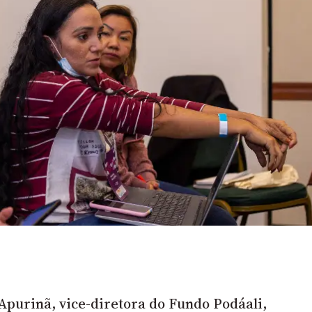
essão
Tráfico de pessoas e trabalho escravo
Podcast
purinã, vice-diretora do Fundo Podáali,