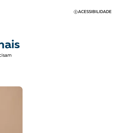
ACESSIBILIDADE
nais
cisam
Apoie a Brasil de
Direitos
A [BD] conta as histórias de
quem defende direitos
humanos no Brasil. Para
continuar, esse trabalho
er
precisa da sua doação!