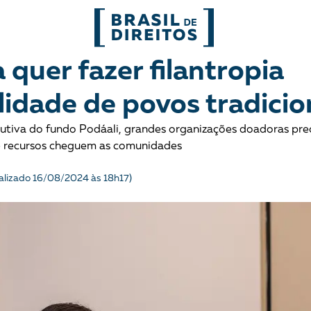
FORMATOS
quer fazer filantropia
lidade de povos tradicio
mo
Migrações
Entrevista
cutiva do fundo Podáali, grandes organizações doadoras pre
entes
Mobilização e articulação
Glossário
ue recursos cheguem as comunidades
ça
Mulheres
História
alizado 16/08/2024 às 18h17)
entais
Políticas Públicas
Notícias
Povos indígenas
Opinião
Terra
Para entend