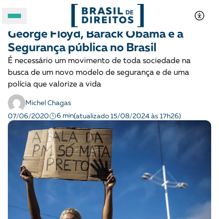
COMBATE AO RACISMO
Opinião
George Floyd, Barack Obama e a
A BRASIL DE DIREITOS
Segurança pública no Brasil
É necessário um movimento de toda sociedade na
ASSUNTOS
busca de um novo modelo de segurança e de uma
polícia que valorize a vida
FORMATOS
Michel Chagas
6 min
07/06/2020
(atualizado 15/08/2024 às 17h26)
Apoie a Brasil de Direitos