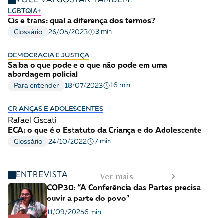
VOCÊ VAI GOSTAR TAMBÉM:
LGBTQIA+
Cis e trans: qual a diferença dos termos?
3 min
Glossário
26/05/2023
DEMOCRACIA E JUSTIÇA
Saiba o que pode e o que não pode em uma
abordagem policial
16 min
Para entender
18/07/2023
CRIANÇAS E ADOLESCENTES
Rafael Ciscati
ECA: o que é o Estatuto da Criança e do Adolescente
7 min
Glossário
24/10/2022
Ver mais
ENTREVISTA
COP30: “A Conferência das Partes precisa
ouvir a parte do povo”
11/09/2025
6 min