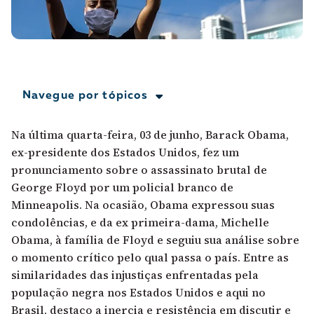
A [BD] conta as histórias de quem defende
direitos humanos no Brasil. Para continuar,
esse trabalho precisa da sua doação!
VEJA COMO APOIAR!
Navegue por tópicos
Na última quarta-feira, 03 de junho, Barack Obama,
ex-presidente dos Estados Unidos, fez um
pronunciamento sobre o assassinato brutal de
George Floyd por um policial branco de
Minneapolis. Na ocasião, Obama expressou suas
condolências, e da ex primeira-dama, Michelle
Obama, à família de Floyd e seguiu sua análise sobre
o momento crítico pelo qual passa o país. Entre as
similaridades das injustiças enfrentadas pela
população negra nos Estados Unidos e aqui no
Brasil, destaco a inercia e resistência em discutir e