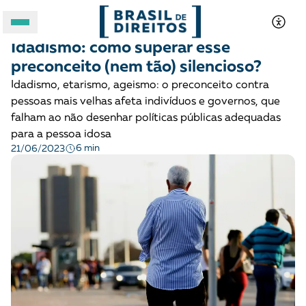
MOBILIZAÇÃO E ARTICULAÇÃO
Opinião
Idadismo: como superar esse
A BRASIL DE DIREITOS
preconceito (nem tão) silencioso?
Idadismo, etarismo, ageismo: o preconceito contra
ASSUNTOS
pessoas mais velhas afeta indivíduos e governos, que
falham ao não desenhar políticas públicas adequadas
FORMATOS
para a pessoa idosa
6 min
21/06/2023
Apoie a Brasil de Direitos