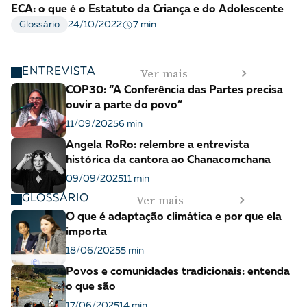
ECA: o que é o Estatuto da Criança e do Adolescente
7 min
Glossário
24/10/2022
Ver mais
ENTREVISTA
COP30: “A Conferência das Partes precisa
ouvir a parte do povo”
11/09/2025
6 min
Angela RoRo: relembre a entrevista
histórica da cantora ao Chanacomchana
09/09/2025
11 min
Ver mais
GLOSSÁRIO
O que é adaptação climática e por que ela
importa
18/06/2025
5 min
Povos e comunidades tradicionais: entenda
o que são
17/06/2025
14 min