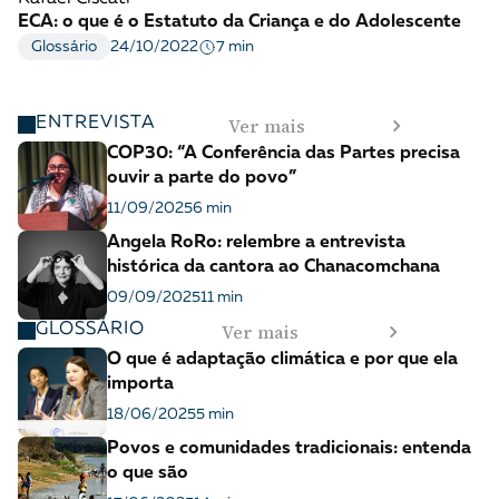
ECA: o que é o Estatuto da Criança e do Adolescente
7 min
Glossário
24/10/2022
Ver mais
ENTREVISTA
COP30: “A Conferência das Partes precisa
ouvir a parte do povo”
11/09/2025
6 min
Angela RoRo: relembre a entrevista
histórica da cantora ao Chanacomchana
09/09/2025
11 min
Ver mais
GLOSSÁRIO
O que é adaptação climática e por que ela
importa
18/06/2025
5 min
Povos e comunidades tradicionais: entenda
o que são