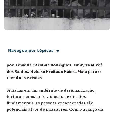
A [BD] conta as histórias de quem defende
direitos humanos no Brasil. Para continuar,
esse trabalho precisa da sua doação!
VEJA COMO APOIAR!
Navegue por tópicos
por Amanda Caroline Rodrigues, Emilyn Natirrê
dos Santos, Heloísa Freitas e Raissa Maia
para o
Covid nas Prisões
Situadas em um ambiente de desumanização,
tortura e constante violação de direitos
fundamentais, as pessoas encarceradas são
potenciais alvos de massacres. Com o avanço da