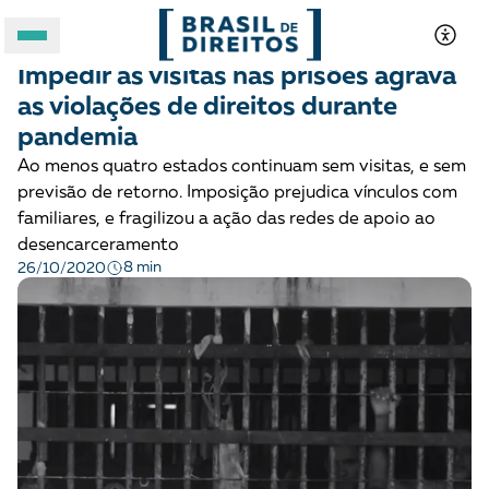
JUSTIÇA CRIMINAL
Opinião
Impedir as visitas nas prisões agrava
A BRASIL DE DIREITOS
as violações de direitos durante
pandemia
ASSUNTOS
Ao menos quatro estados continuam sem visitas, e sem
previsão de retorno. Imposição prejudica vínculos com
FORMATOS
familiares, e fragilizou a ação das redes de apoio ao
desencarceramento
8 min
26/10/2020
Apoie a Brasil de Direitos