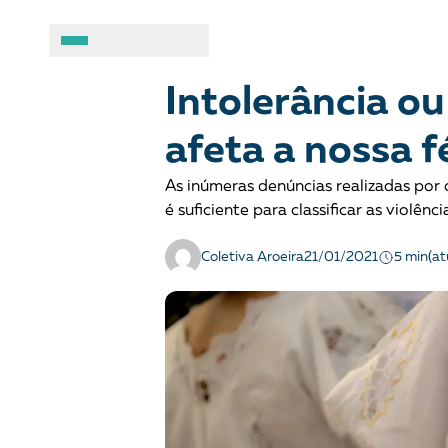
COMBATE AO RACISMO
Opinião
A BRASIL DE DIREITOS
ASSUNTOS
Intolerância ou
afeta a nossa f
Sobre
Combate ao racis
As inúmeras denúncias realizadas por 
Fale conosco
Crianças e adolesc
é suficiente para classificar as violênc
Manual geral de conduta
Democracia e Justi
5 min
Coletiva Aroeira
21/01/2021
(a
Organizações
Direitos socioambi
Justiça criminal
LGBTQIA+