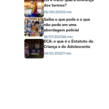
Cis e trans: qual a diferença
dos termos?
26/05/2023
3 min
Saiba o que pode e o que
não pode em uma
abordagem policial
18/07/2023
16 min
ECA: o que é o Estatuto da
Criança e do Adolescente
24/10/2022
7 min