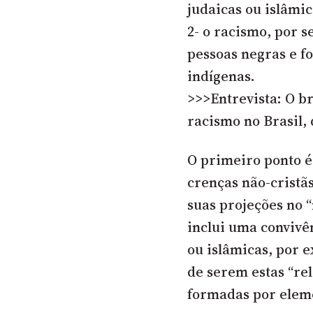
judaicas ou islâmi
2- o racismo, por s
pessoas negras e f
indígenas.
>>>Entrevista: O b
racismo no Brasil, 
O primeiro ponto é
crenças não-cristãs
suas projeções no 
inclui uma convivê
ou islâmicas, por e
de serem estas “rel
formadas por eleme