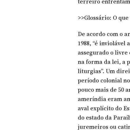
terreiro enfrenta
>>Glossário: O que 
De acordo com o art
1988, “é inviolável
assegurado o livre 
na forma da lei, a 
liturgias”. Um dire
período colonial n
pouco mais de 50 an
ameríndia eram am
aval explícito do E
do estado da Paraíb
juremeiros ou cati