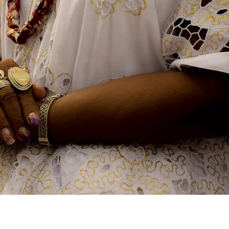
essão
Tráfico de pessoas e trabalho escravo
Podcast