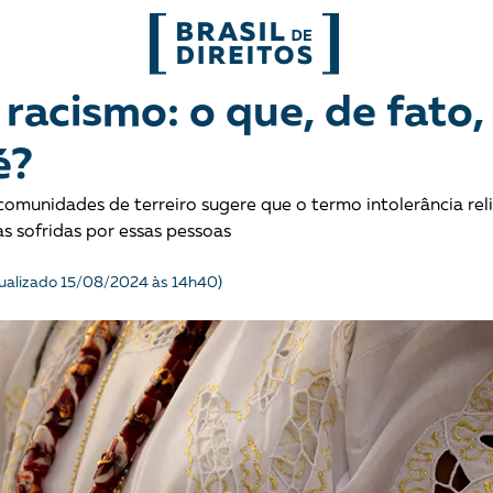
FORMATOS
 racismo: o que, de fato,
é?
mo
Migrações
Entrevista
comunidades de terreiro sugere que o termo intolerância rel
entes
Mobilização e articulação
Glossário
ias sofridas por essas pessoas
ça
Mulheres
História
tualizado 15/08/2024 às 14h40)
entais
Políticas Públicas
Notícias
Povos indígenas
Opinião
Terra
Para entend