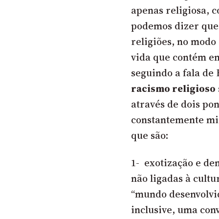
apenas religiosa,
c
podemos dizer que 
religiões, no modo
vida que contém em
seguindo a fala de
racismo religioso
através de dois po
constantemente min
que são:
1- exotização e de
não ligadas à cultu
“mundo desenvolvido
inclusive, uma con