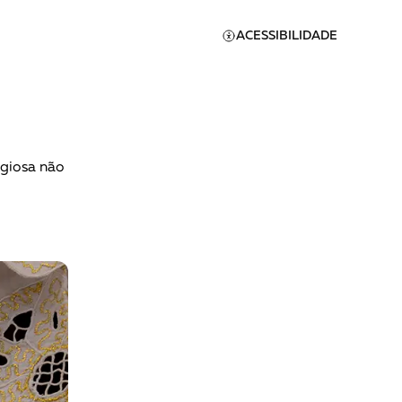
ACESSIBILIDADE
igiosa não
Apoie a Brasil de
Direitos
A [BD] conta as histórias de
quem defende direitos
humanos no Brasil. Para
continuar, esse trabalho
er
precisa da sua doação!