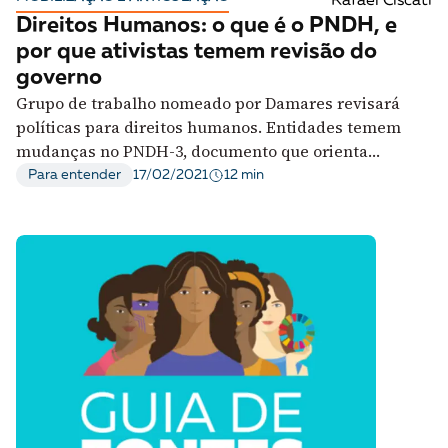
Rafael Ciscati
A [BD] conta as histórias de quem defende
Direitos Humanos: o que é o PNDH, e
direitos humanos no Brasil. Para continuar,
por que ativistas temem revisão do
esse trabalho precisa da sua doação!
governo
Grupo de trabalho nomeado por Damares revisará
VEJA COMO APOIAR!
políticas para direitos humanos. Entidades temem
mudanças no PNDH-3, documento que orienta
prioridades e ações para o setor
12 min
Para entender
17/02/2021