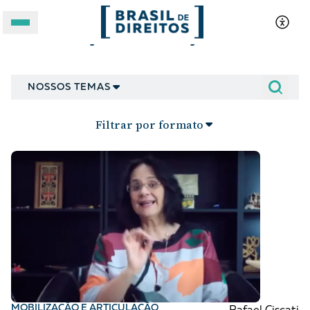
Mobilização e articulação
A BRASIL DE DIREITOS
NOSSOS TEMAS
ASSUNTOS
Filtrar por formato
FORMATOS
Apoie a Brasil de Direitos
MOBILIZAÇÃO E ARTICULAÇÃO