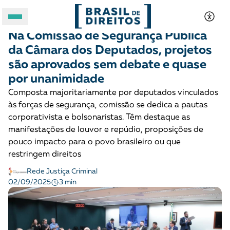
DEMOCRACIA E JUSTIÇA
Opinião
Na Comissão de Segurança Pública
A BRASIL DE DIREITOS
da Câmara dos Deputados, projetos
são aprovados sem debate e quase
ASSUNTOS
por unanimidade
Composta majoritariamente por deputados vinculados
FORMATOS
às forças de segurança, comissão se dedica a pautas
corporativista e bolsonaristas. Têm destaque as
manifestações de louvor e repúdio, proposições de
pouco impacto para o povo brasileiro ou que
restringem direitos
Rede Justiça Criminal
3 min
02/09/2025
Apoie a Brasil de Direitos