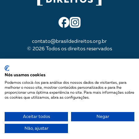
contato@brasildedireitos.org.br
© 2026 Todos os direitos reservados
IMPULSIONADA POR
Nós usamos cookies
Podemos colocá-los para análise dos nossos dados de visitantes, para
melhorar o nosso site, mostrar conteúdos personalizados e para lhe
proporcionar uma óptima experiência no site. Para mais informações sobre
Mapa do site
os cookies que utilizamos, abra as configurações.
Política de Privacidade
Termos de uso
Aceitar todos
Negar
Não, ajustar