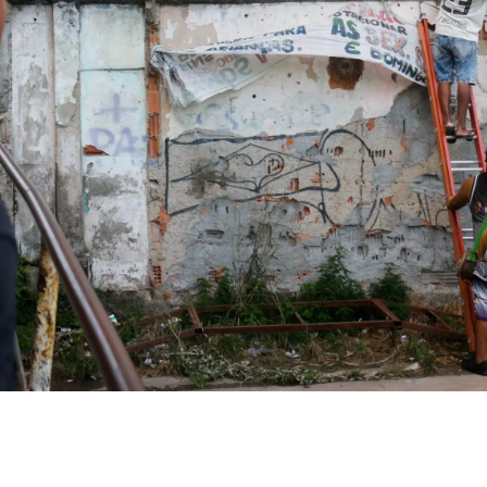
essão
Tráfico de pessoas e trabalho escravo
Podcast