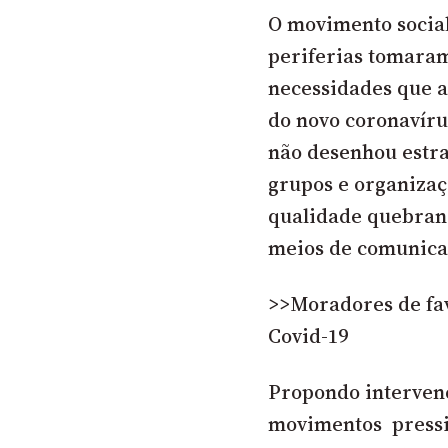
O movimento socia
periferias tomaram 
necessidades que a
do novo coronavíru
não desenhou estra
grupos e organiza
qualidade quebran
meios de comunicaç
>>Moradores de fav
Covid-19
Propondo intervenç
movimentos pressio