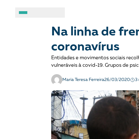
MOBILIZAÇÃO E ARTICULAÇÃO
Notícias
A BRASIL DE DIREITOS
ASSUNTOS
Na linha de fre
coronavírus
Sobre
Combate ao racis
Entidades e movimentos sociais reco
Fale conosco
Crianças e adolesc
vulneráveis à covid-19. Grupos de psi
Manual geral de conduta
Democracia e Justi
3
Maria Teresa Ferreira
26/03/2020
Organizações
Direitos socioambi
Justiça criminal
LGBTQIA+