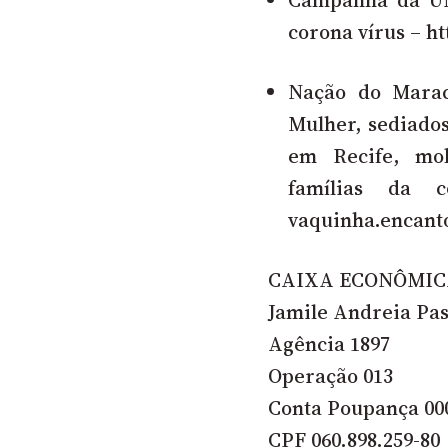
corona vírus –
ht
Nação do Marac
Mulher, sediado
em Recife, mob
famílias da c
vaquinha.encan
CAIXA ECONÔMIC
Jamile Andreia Pa
Agência 1897
Operação 013
Conta Poupança 00
CPF 060.898.259-80