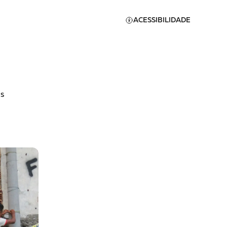
ACESSIBILIDADE
s
Apoie a Brasil de
Direitos
A [BD] conta as histórias de
quem defende direitos
humanos no Brasil. Para
continuar, esse trabalho
er
precisa da sua doação!