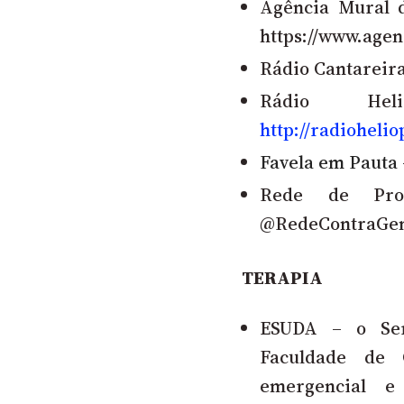
Agência Mural d
https://www.agen
Rádio Cantareira
Rádio He
http://radioheli
Favela em Pauta
Rede de Pro
@RedeContraGe
TERAPIA
ESUDA – o Ser
Faculdade de 
emergencial e 