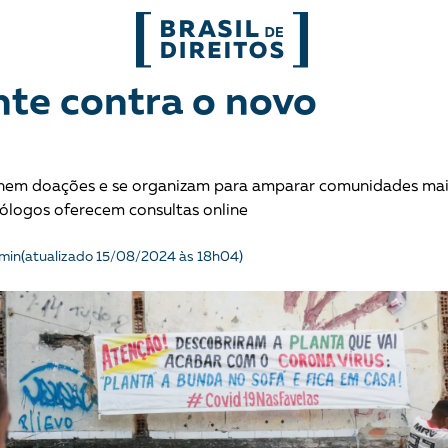
FORMATOS
nte contra o novo
mo
Migrações
Entrevista
lhem doações e se organizam para amparar comunidades mai
entes
Mobilização e articulação
Glossário
cólogos oferecem consultas online
ça
Mulheres
História
 min
(atualizado 15/08/2024 às 18h04)
entais
Políticas Públicas
Notícias
Povos indígenas
Opinião
Terra
Para entend