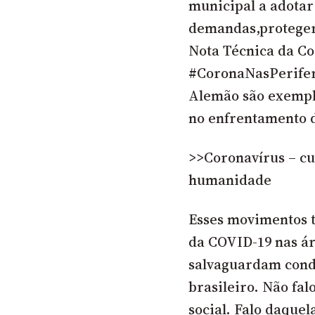
municipal a adota
demandas,proteger 
Nota Técnica da Co
#CoronaNasPerifer
Alemão
são exempl
no enfrentamento 
>>Coronavírus – cu
humanidade
Esses movimentos 
da COVID-19 nas ár
salvaguardam cond
brasileiro. Não fa
social. Falo daque