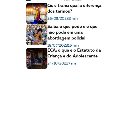
Cis e trans: qual a diferença
dos termos?
26/05/2023
3 min
Saiba o que pode e o que
não pode em uma
abordagem policial
18/07/2023
16 min
ECA: o que é o Estatuto da
Criança e do Adolescente
24/10/2022
7 min