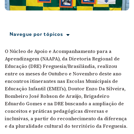
A [BD] conta as histórias de quem defende
direitos humanos no Brasil. Para continuar,
esse trabalho precisa da sua doação!
VEJA COMO APOIAR!
Navegue por tópicos
O Núcleo de Apoio e Acompanhamento para a
Aprendizagem (NAAPA), da Diretoria Regional de
Educação (DRE) Freguesia/Brasilândia, realizou
entre os meses de Outubro e Novembro deste ano
encontros itinerantes nas Escolas Municipais de
Educação Infantil (EMEI’s), Doutor Enzo Da Silveira,
Bombeiro José Robson de Araújo, Brigadeiro
Eduardo Gomes e na DRE buscando a ampliação de
conceitos e práticas pedagógicas diversas e
inclusivas, a partir do reconhecimento da diferença
e da pluralidade cultural do território da Freguesia.