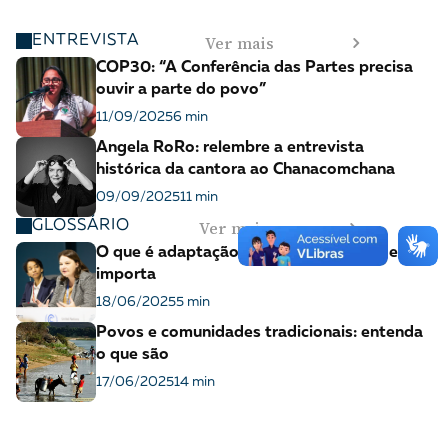
Ver mais
ENTREVISTA
COP30: “A Conferência das Partes precisa
ouvir a parte do povo”
11/09/2025
6 min
Angela RoRo: relembre a entrevista
histórica da cantora ao Chanacomchana
09/09/2025
11 min
Ver mais
GLOSSÁRIO
O que é adaptação climática e por que ela
importa
18/06/2025
5 min
Povos e comunidades tradicionais: entenda
o que são
17/06/2025
14 min