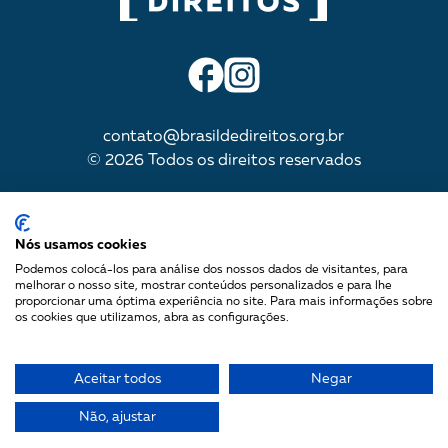
contato@brasildedireitos.org.br
© 2026 Todos os direitos reservados
IMPULSIONADA POR
Nós usamos cookies
Podemos colocá-los para análise dos nossos dados de visitantes, para
melhorar o nosso site, mostrar conteúdos personalizados e para lhe
proporcionar uma óptima experiência no site. Para mais informações sobre
Mapa do site
os cookies que utilizamos, abra as configurações.
Política de Privacidade
Termos de uso
Aceitar todos
Negar
Não, ajustar