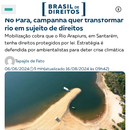
DIREITOS SOCIOAMBIENTAIS
Notícias
No Pará, campanha quer transformar
A BRASIL DE DIREITOS
rio em sujeito de direitos
Mobilização cobra que o Rio Arapiuns, em Santarém,
ASSUNTOS
tenha direitos protegidos por lei. Estratégia é
defendida por ambientalistas para deter crise climática
FORMATOS
Tapajós de Fato
5 min
06/06/2024
(atualizado 16/08/2024 às 09h42)
Apoie a Brasil de Direitos