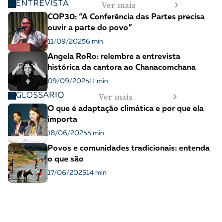
Ver mais
ENTREVISTA
COP30: “A Conferência das Partes precisa
ouvir a parte do povo”
11/09/2025
6 min
Angela RoRo: relembre a entrevista
histórica da cantora ao Chanacomchana
09/09/2025
11 min
Ver mais
GLOSSÁRIO
O que é adaptação climática e por que ela
importa
18/06/2025
5 min
Povos e comunidades tradicionais: entenda
o que são
17/06/2025
14 min