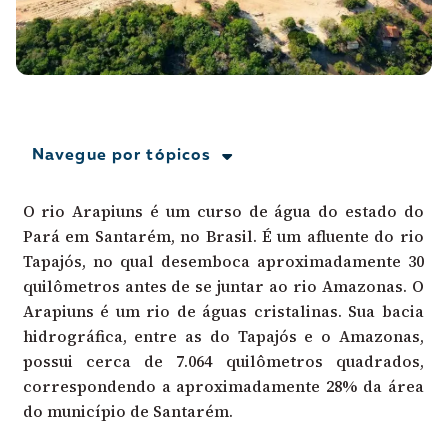
A [BD] conta as histórias de quem defende
direitos humanos no Brasil. Para continuar,
esse trabalho precisa da sua doação!
VEJA COMO APOIAR!
Navegue por tópicos
O rio Arapiuns é um curso de água do estado do
Pará em Santarém, no Brasil. É um afluente do rio
Tapajós, no qual desemboca aproximadamente 30
quilômetros antes de se juntar ao rio Amazonas. O
Arapiuns é um rio de águas cristalinas. Sua bacia
hidrográfica, entre as do Tapajós e o Amazonas,
possui cerca de 7.064 quilômetros quadrados,
correspondendo a aproximadamente 28% da área
do município de Santarém.