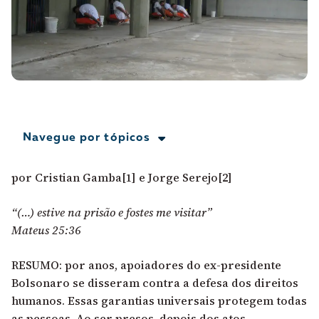
A [BD] conta as histórias de quem defende
direitos humanos no Brasil. Para continuar,
esse trabalho precisa da sua doação!
VEJA COMO APOIAR!
Navegue por tópicos
por Cristian Gamba
[1]
e Jorge Serejo
[2]
“(…) estive na prisão e fostes me visitar”
Mateus 25:36
RESUMO: por anos, apoiadores do ex-presidente
Bolsonaro se disseram contra a defesa dos direitos
humanos. Essas garantias universais protegem todas
as pessoas. Ao ser presos, depois dos atos