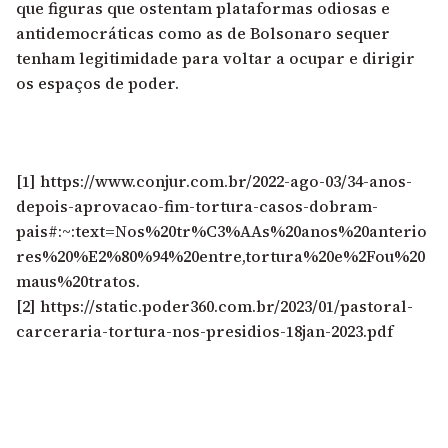
que figuras que ostentam plataformas odiosas e
antidemocráticas como as de Bolsonaro sequer
tenham legitimidade para voltar a ocupar e dirigir
os espaços de poder.
[1]
https://www.conjur.com.br/2022-ago-03/34-anos-
depois-aprovacao-fim-tortura-casos-dobram-
pais#:~:text=Nos%20tr%C3%AAs%20anos%20anterio
res%20%E2%80%94%20entre,tortura%20e%2Fou%20
maus%20tratos.
[2]
https://static.poder360.com.br/2023/01/pastoral-
carceraria-tortura-nos-presidios-18jan-2023.pdf