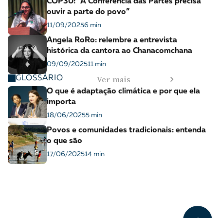
COP30: “A Conferência das Partes precisa
ouvir a parte do povo”
11/09/2025
6 min
Angela RoRo: relembre a entrevista
histórica da cantora ao Chanacomchana
09/09/2025
11 min
Ver mais
GLOSSÁRIO
O que é adaptação climática e por que ela
importa
18/06/2025
5 min
Povos e comunidades tradicionais: entenda
o que são
17/06/2025
14 min