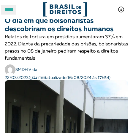
JUSTIÇA CRIMINAL
Opinião
O dia em que bolsonaristas
A BRASIL DE DIREITOS
descobriram os direitos humanos
Relatos de tortura em presídios aumentaram 37% em
ASSUNTOS
2022. Diante da precariedade das prisões, bolsonaristas
presos no 08 de janeiro pediram respeito a direitos
FORMATOS
fundamentais
SMDH Vida
13 min
22/03/2023
(atualizado 16/08/2024 às 17h54)
Apoie a Brasil de Direitos