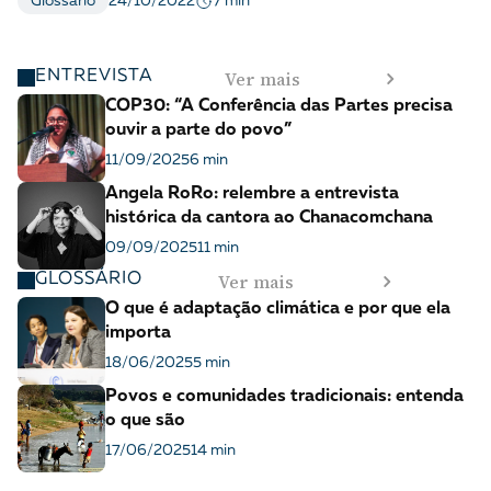
7 min
Glossário
24/10/2022
Ver mais
ENTREVISTA
COP30: “A Conferência das Partes precisa
ouvir a parte do povo”
11/09/2025
6 min
Angela RoRo: relembre a entrevista
histórica da cantora ao Chanacomchana
09/09/2025
11 min
Ver mais
GLOSSÁRIO
O que é adaptação climática e por que ela
importa
18/06/2025
5 min
Povos e comunidades tradicionais: entenda
o que são
17/06/2025
14 min