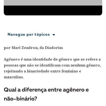
A [BD] conta as histórias de quem defende
direitos humanos no Brasil. Para continuar,
esse trabalho precisa da sua doação!
VEJA COMO APOIAR!
Navegue por tópicos
por
Mari Zendron, da Diadorim
Agênero é uma identidade de gênero que se refere a
pessoas que não se identificam com nenhum gênero,
rejeitando a binariedade entre feminino e
masculino.
Qual a diferença entre agênero e
não-binário?