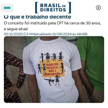
DEMOCRACIA E JUSTIÇA
Glossário
O que é trabalho decente
A BRASIL DE DIREITOS
O conceito foi instituído pela OIT há cerca de 30 anos,
e segue atual
ASSUNTOS
1 min
30/11/2020
(atualizado 15/08/2024 às 14h58)
FORMATOS
Apoie a Brasil de Direitos