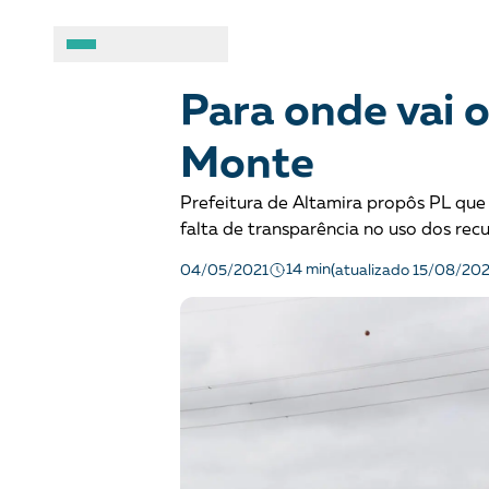
DIREITOS SOCIOAMBIENTAIS
Notícias
A BRASIL DE DIREITOS
ASSUNTOS
Para onde vai o
Monte
Sobre
Combate ao racis
Prefeitura de Altamira propôs PL que
Fale conosco
Crianças e adolesc
falta de transparência no uso dos rec
14 min
04/05/2021
(atualizado 15/08/202
Manual geral de conduta
Democracia e Justi
Organizações
Direitos socioambi
Justiça criminal
LGBTQIA+