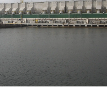
essão
Tráfico de pessoas e trabalho escravo
Podcast