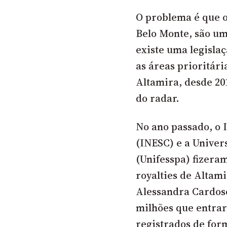
O problema é que o
Belo Monte, são um
existe uma legislaç
as áreas prioritári
Altamira, desde 2
do radar.
No ano passado, o 
(INESC) e a Univer
(Unifesspa) fizera
royalties de Altam
Alessandra Cardoso
milhões que entrar
registrados de for