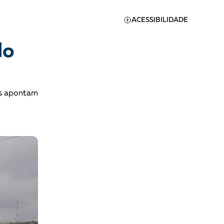
ACESSIBILIDADE
lo
is apontam
Apoie a Brasil de
Direitos
A [BD] conta as histórias de
quem defende direitos
humanos no Brasil. Para
continuar, esse trabalho
er
precisa da sua doação!