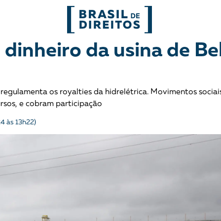
FORMATOS
 dinheiro da usina de Be
mo
Migrações
Entrevista
 regulamenta os royalties da hidrelétrica. Movimentos socia
entes
Mobilização e articulação
Glossário
ursos, e cobram participação
4 às 13h22)
ça
Mulheres
História
entais
Políticas Públicas
Notícias
Povos indígenas
Opinião
Terra
Para entend